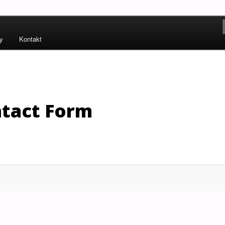
!
ty
Kontakt
ských práv – Human Rights
tact Form