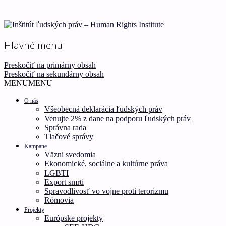
Ľudské práva pre všetkých!
Inštitút ľudských práv –
Hlavné menu
Human Rights Institute
Preskočiť na primárny obsah
Preskočiť na sekundárny obsah
MENU
MENU
O nás
Všeobecná deklarácia ľudských práv
Venujte 2% z dane na podporu ľudských práv
Správna rada
Tlačové správy
Kampane
Väzni svedomia
Ekonomické, sociálne a kultúrne práva
LGBTI
Export smrti
Spravodlivosť vo vojne proti terorizmu
Rómovia
Projekty
Európske projekty