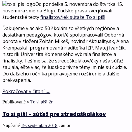
Od pondelka 5. novembra do štvrtka 15.
novembra sme na Blogu Ľudské práva zverjňovali
študentské texty
finalistov/iek súťaže To si píš!
Ďakujeme viac ako 50 školám zo všetkých regiónov a
desiatkam pedagógov, ktorí/é spolupracovali! Odborná
porota v zložení Zoltán Mikeš, novinár Aktuality.sk, Alena
Krempaská, programovaná riaditeľka IĽP, Matej Ivančík,
historik Univerzita Komenského vybrala finalistov a
finalistky. Tešíme sa, že stredoškolákov/čky naša súťaž
zaujala, ešte viac, že ľudskoprávne témy im nie sú cudzie.
Do ďalšieho ročníka pripravujeme rozšírenie a ďalšie
prekvapenia.
Pokračovať v čítaní
→
Publikované v
To si píš! 2r
To si píš! – súťaž pre stredoškolákov
Napísané
19. septembra 2018
, autor: