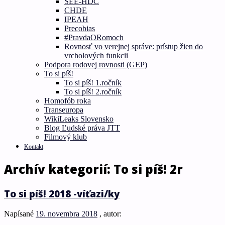
SEE-HDC
CHDE
IPEAH
Precobias
#PravdaORomoch
Rovnosť vo verejnej správe: prístup žien do
vrcholových funkcii
Podpora rodovej rovnosti (GEP)
To si píš!
To si píš! 1.ročník
To si píš! 2.ročník
Homofób roka
Transeuropa
WikiLeaks Slovensko
Blog Ľudské práva JTT
Filmový klub
Kontakt
Archív kategorií:
To si píš! 2r
To si píš! 2018 -víťazi/ky
Napísané
19. novembra 2018
, autor: