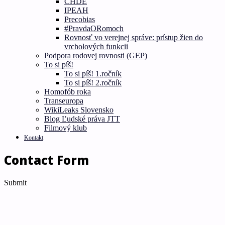
CHDE
IPEAH
Precobias
#PravdaORomoch
Rovnosť vo verejnej správe: prístup žien do
vrcholových funkcii
Podpora rodovej rovnosti (GEP)
To si píš!
To si píš! 1.ročník
To si píš! 2.ročník
Homofób roka
Transeuropa
WikiLeaks Slovensko
Blog Ľudské práva JTT
Filmový klub
Kontakt
Contact Form
Submit