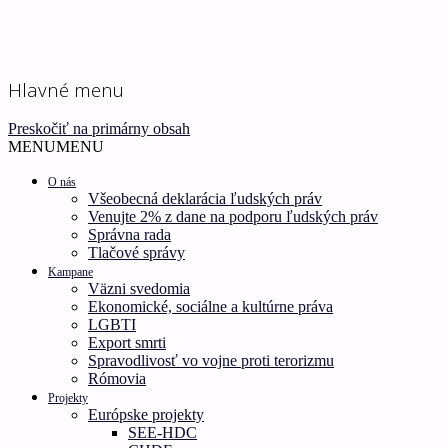
Ľudské práva pre všetkých!
Inštitút ľudských práv –
Hlavné menu
Human Rights Institute
Preskočiť na primárny obsah
MENU
MENU
O nás
Všeobecná deklarácia ľudských práv
Venujte 2% z dane na podporu ľudských práv
Správna rada
Tlačové správy
Kampane
Väzni svedomia
Ekonomické, sociálne a kultúrne práva
LGBTI
Export smrti
Spravodlivosť vo vojne proti terorizmu
Rómovia
Projekty
Európske projekty
SEE-HDC