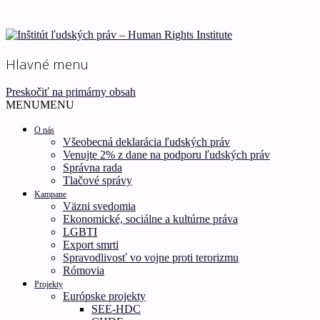
Ľudské práva pre všetkých!
Inštitút ľudských práv –
Hlavné menu
Human Rights Institute
Preskočiť na primárny obsah
MENU
MENU
O nás
Všeobecná deklarácia ľudských práv
Venujte 2% z dane na podporu ľudských práv
Správna rada
Tlačové správy
Kampane
Väzni svedomia
Ekonomické, sociálne a kultúrne práva
LGBTI
Export smrti
Spravodlivosť vo vojne proti terorizmu
Rómovia
Projekty
Európske projekty
SEE-HDC