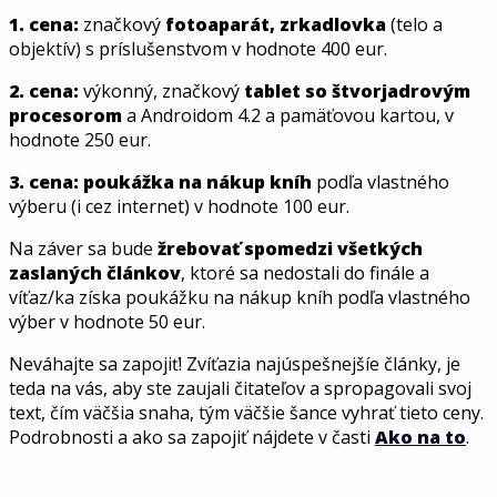
1. cena:
značkový
fotoaparát, zrkadlovka
(telo a
objektív) s príslušenstvom v hodnote 400 eur.
2. cena:
výkonný, značkový
tablet so štvorjadrovým
procesorom
a Androidom 4.2 a pamäťovou kartou, v
hodnote 250 eur.
3. cena: poukážka na nákup kníh
podľa vlastného
výberu (i cez internet) v hodnote 100 eur.
Na záver sa bude
žrebovať spomedzi všetkých
zaslaných článkov
, ktoré sa nedostali do finále a
víťaz/ka získa poukážku na nákup kníh podľa vlastného
výber v hodnote 50 eur.
Neváhajte sa zapojiť! Zvíťazia najúspešnejšíe články, je
teda na vás, aby ste zaujali čitateľov a spropagovali svoj
text, čím väčšia snaha, tým väčšie šance vyhrať tieto ceny.
Podrobnosti a ako sa zapojiť nájdete v časti
Ako na to
.
.