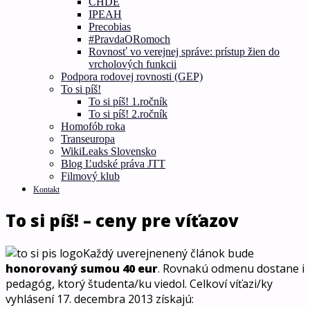
CHDE
IPEAH
Precobias
#PravdaORomoch
Rovnosť vo verejnej správe: prístup žien do
vrcholových funkcii
Podpora rodovej rovnosti (GEP)
To si píš!
To si píš! 1.ročník
To si píš! 2.ročník
Homofób roka
Transeuropa
WikiLeaks Slovensko
Blog Ľudské práva JTT
Filmový klub
Kontakt
To si píš! – ceny pre víťazov
Každý uverejnenený článok bude
honorovaný sumou 40 eur
. Rovnakú odmenu dostane i
pedagóg, ktorý študenta/ku viedol. Celkoví víťazi/ky
vyhlásení 17. decembra 2013 získajú: