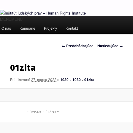
Ľudské práva pre všetkých!
Hlavné
MENU
MENU
Preskočiť
menu
O nás
Kampane
Projekty
Kontakt
Inštitút ľudských práv – Human
na
Rights Institute
Navigácia
← Predchádzajúce
Nasledujúce →
primárny
v
obrázkoch
obsah
01zlta
Publikované
27. marca 2022
o
1080 × 1080
v
01zlta
SÚVISIACE ČLÁNKY: