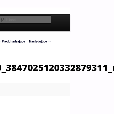
Hľadať
avigácia
 Predchádzajúce
Nasledujúce →
brázkoch
0_3847025120332879311_