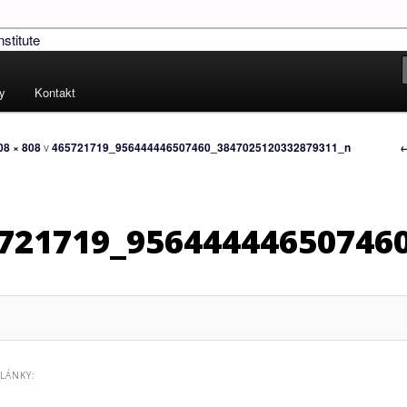
!
ských práv – Human Rights
ty
Kontakt
N
←
08 × 808
v
465721719_956444446507460_3847025120332879311_n
v
o
721719_95644444650746
ČLÁNKY: