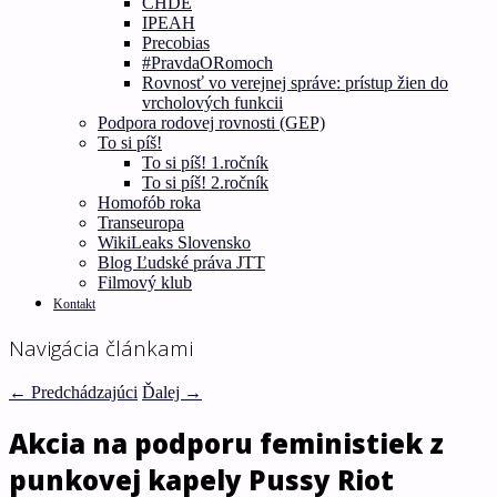
CHDE
IPEAH
Precobias
#PravdaORomoch
Rovnosť vo verejnej správe: prístup žien do
vrcholových funkcii
Podpora rodovej rovnosti (GEP)
To si píš!
To si píš! 1.ročník
To si píš! 2.ročník
Homofób roka
Transeuropa
WikiLeaks Slovensko
Blog Ľudské práva JTT
Filmový klub
Kontakt
Navigácia článkami
←
Predchádzajúci
Ďalej
→
Akcia na podporu feministiek z
punkovej kapely Pussy Riot