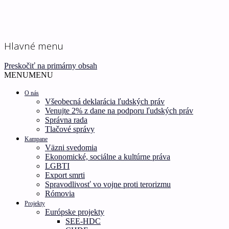
Ľudské práva pre všetkých!
Inštitút ľudských práv –
Hlavné menu
Human Rights Institute
Preskočiť na primárny obsah
MENU
MENU
O nás
Všeobecná deklarácia ľudských práv
Venujte 2% z dane na podporu ľudských práv
Správna rada
Tlačové správy
Kampane
Väzni svedomia
Ekonomické, sociálne a kultúrne práva
LGBTI
Export smrti
Spravodlivosť vo vojne proti terorizmu
Rómovia
Projekty
Európske projekty
SEE-HDC