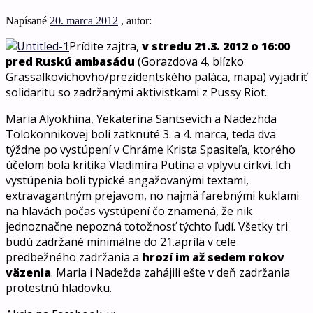
Napísané
20. marca 2012
, autor:
Prídite zajtra,
v stredu 21.3. 2012 o 16:00
pred Ruskú ambasádu
(Gorazdova 4, blízko
Grassalkovichovho/prezidentského paláca, mapa) vyjadriť
solidaritu so zadržanými aktivistkami z Pussy Riot.
Maria Alyokhina, Yekaterina Santsevich a Nadezhda
Tolokonnikovej boli zatknuté 3. a 4. marca, teda dva
týždne po vystúpení v Chráme Krista Spasiteľa, ktorého
účelom bola kritika Vladimíra Putina a vplyvu cirkvi. Ich
vystúpenia boli typické angažovanými textami,
extravagantným prejavom, no najmä farebnými kuklami
na hlavách počas vystúpení čo znamená, že nik
jednoznačne nepozná totožnosť týchto ľudí. Všetky tri
budú zadržané minimálne do 21.apríla v cele
predbežného zadržania a
hrozí im až sedem rokov
väzenia
. Maria i Nadežda zahájili ešte v deň zadržania
protestnú hladovku.