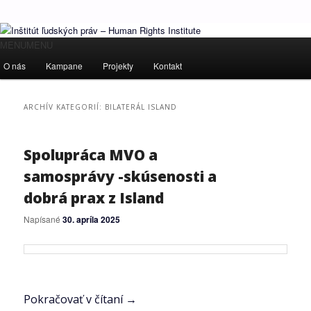
Ľudské práva pre všetkých!
Hlavné
MENU
MENU
Preskočiť
Preskočiť
menu
O nás
Kampane
Projekty
Kontakt
Inštitút ľudských práv – Human
na
na
Rights Institute
ARCHÍV KATEGORIÍ:
BILATERÁL ISLAND
primárny
sekundárny
obsah
obsah
Spolupráca MVO a
samosprávy -skúsenosti a
dobrá prax z Island
Napísané
30. apríla 2025
Pokračovať v čítaní
→