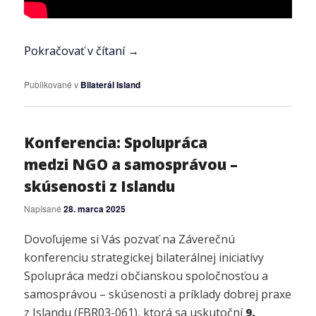
Pokračovať v čítaní
→
Publikované v
Bilaterál Island
Konferencia: Spolupráca
medzi NGO a samosprávou –
skúsenosti z Islandu
Napísané
28. marca 2025
Dovoľujeme si Vás pozvať na Záverečnú
konferenciu strategickej bilaterálnej iniciatívy
Spolupráca medzi občianskou spoločnosťou a
samosprávou – skúsenosti a príklady dobrej praxe
z Islandu (FBR03-061), ktorá sa uskutoční
9.