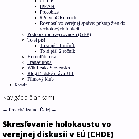
CHDE
IPEAH
Precobias
#PravdaORomoch
Rovnosť vo verejnej správe: prístup žien do
vrcholových funkcii
Podpora rodovej rovnosti (GEP)
To si píš!
To si píš! 1.ročník
To si píš! 2.ročník
Homofób roka
Transeuropa
WikiLeaks Slovensko
Blog Ľudské práva JTT
Filmový klub
Kontakt
Navigácia článkami
←
Predchádzajúci
Ďalej
→
Skresľovanie holokaustu vo
verejnej diskusii v EÚ (CHDE)