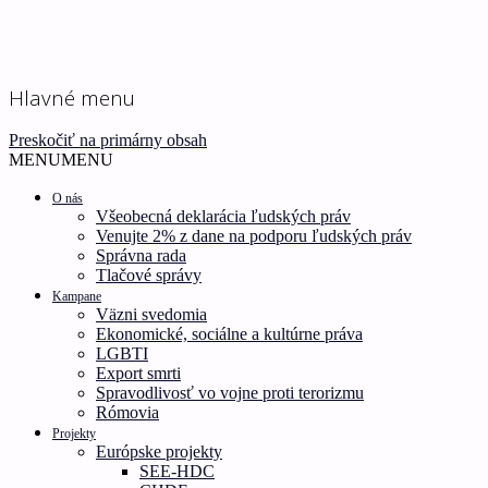
Ľudské práva pre všetkých!
Inštitút ľudských práv –
Hlavné menu
Human Rights Institute
Preskočiť na primárny obsah
MENU
MENU
O nás
Všeobecná deklarácia ľudských práv
Venujte 2% z dane na podporu ľudských práv
Správna rada
Tlačové správy
Kampane
Väzni svedomia
Ekonomické, sociálne a kultúrne práva
LGBTI
Export smrti
Spravodlivosť vo vojne proti terorizmu
Rómovia
Projekty
Európske projekty
SEE-HDC