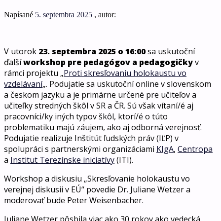
Napísané
5. septembra 2025
, autor:
V utorok
23. septembra 2025 o 16:00
sa uskutoční
ďalší
workshop pre pedagógov a pedagogičky
v
rámci projektu „
Proti skresľovaniu holokaustu vo
vzdelávaní
„. Podujatie sa uskutoční online v slovenskom
a českom jazyku a je primárne určené pre učiteľov a
učiteľky stredných škôl v SR a ČR. Sú však vítaní/é aj
pracovníci/ky iných typov škôl, ktorí/é o túto
problematiku majú záujem, ako aj odborná verejnosť.
Podujatie realizuje Inštitút ľudských práv (IĽP) v
spolupráci s partnerskými organizáciami
KIgA
,
Centropa
a
Institut Terezínske iniciatívy
(ITI).
Workshop a diskusiu „Skresľovanie holokaustu vo
verejnej diskusii v EÚ“ povedie Dr. Juliane Wetzer a
moderovať bude Peter Weisenbacher.
Juliane Wetzer pôsbila viac ako 30 rokov ako vedecká