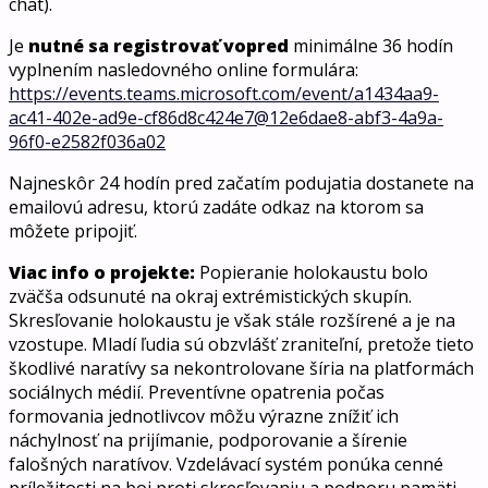
chat).
Je
nutné sa registrovať vopred
minimálne 36 hodín
vyplnením nasledovného online formulára:
https://events.teams.microsoft.com/event/a1434aa9-
ac41-402e-ad9e-cf86d8c424e7@12e6dae8-abf3-4a9a-
96f0-e2582f036a02
Najneskôr 24 hodín pred začatím podujatia dostanete na
emailovú adresu, ktorú zadáte odkaz na ktorom sa
môžete pripojiť.
Viac info o projekte:
Popieranie holokaustu bolo
zväčša odsunuté na okraj extrémistických skupín.
Skresľovanie holokaustu je však stále rozšírené a je na
vzostupe. Mladí ľudia sú obzvlášť zraniteľní, pretože tieto
škodlivé naratívy sa nekontrolovane šíria na platformách
sociálnych médií. Preventívne opatrenia počas
formovania jednotlivcov môžu výrazne znížiť ich
náchylnosť na prijímanie, podporovanie a šírenie
falošných naratívov. Vzdelávací systém ponúka cenné
príležitosti na boj proti skresľovaniu a podporu pamäti.