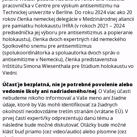
pracovníčka v Centre pre výskum antisemitizmu na
Technickej univerzite v Berlíne. Do roku 2024 viac ako 20
rokov členka nemeckej delegácie v Medzinárodnej aliancii
pre pamiatku holokaustu IHRA (v rokoch 2021 – 2024
predsedníčka jej výboru pre antisemitizmus a popieranie
holokaustu), členka dvoch expertných rád nemeckého
Spolkového snemu pre antisemitizmus
(spolukoordinátorka a spoluautorka dvoch správ o
antisemitizme v Nemecku), členka predstavenstva
Inštitútu Simona Wiesenthala pre štúdium holokaustu vo
Viedni.
Účasť je bezplatná, nie je potrebné povolenie alebo
vedomie školy ani nadriadeného/nej
. O Vašej účasti
nebudeme nikoho informovať a Vaše meno ani žiadne
údaje, ktoré by Vás mohli identifikovať za žiadnych
okolností neodovzdáme tretím stranám (vrátane EÚ). V
prvej časti experti/ky odprezentujú danú tému a
následne bude možné diskutovať. Otázky bude možné
klásť buď priamo (cez video/audio) alebo písomne (cez