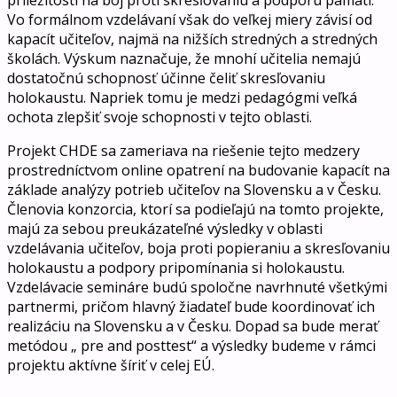
Vo formálnom vzdelávaní však do veľkej miery závisí od
kapacít učiteľov, najmä na nižších stredných a stredných
školách. Výskum naznačuje, že mnohí učitelia nemajú
dostatočnú schopnosť účinne čeliť skresľovaniu
holokaustu. Napriek tomu je medzi pedagógmi veľká
ochota zlepšiť svoje schopnosti v tejto oblasti.
Projekt CHDE sa zameriava na riešenie tejto medzery
prostredníctvom online opatrení na budovanie kapacít na
základe analýzy potrieb učiteľov na Slovensku a v Česku.
Členovia konzorcia, ktorí sa podieľajú na tomto projekte,
majú za sebou preukázateľné výsledky v oblasti
vzdelávania učiteľov, boja proti popieraniu a skresľovaniu
holokaustu a podpory pripomínania si holokaustu.
Vzdelávacie semináre budú spoločne navrhnuté všetkými
partnermi, pričom hlavný žiadateľ bude koordinovať ich
realizáciu na Slovensku a v Česku. Dopad sa bude merať
metódou „
pre and posttest“
a výsledky budeme v rámci
projektu aktívne šíriť v celej EÚ.