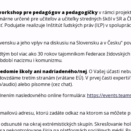
orkshop pre pedagógov a pedagogičky
v rámci projek
rne určené pre učiteľov a učiteľky stredných škôl v SR a ČR. 
 Podujatie realizuje Inštitút ľudských práv (IĽP) v spolupr
vensku a jeho vplyv na diskusiu na Slovensku a v Česku“ 
predtým bol viac ako 30 rokov tajomníkom Federace židovskýc
období nacizmu i komunizmu.
 vedomie školy ani nadriadeného/nej
. O Vašej účasti ne
eodovzdáme tretím stranám (vrátane EÚ). V prvej časti expe
/audio) alebo písomne (cez chat).
lnením nasledovného online formulára:
https://events.tea
mailovú adresu, ktorú zadáte odkaz na ktorom sa môžete pri
dsunuté na okraj extrémistických skupín. Skresľovanie holo
ívy sa nekontrolovane šíria na platformách sociálnych médií.