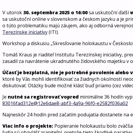
V utorok
30. septembra 2025 o 16:00
sa uskutoční ďalší
w
sa uskutoční online v slovenskom a českom jazyku a je primá
o túto problematiku majú záujem, ako aj odborná verejnosť.
Terezínske iniciatívy
(ITI).
Workshop a diskusiu „Skresľovanie holokaustu v Českoslo
Tomáš Kraus je riaditeľ Institutu Terezínskej iniciatívy, 
zasadil za navrátenie ukradnutého židovského majetku v 
Účasť je bezplatná, nie je potrebné povolenie alebo
ktoré by Vás mohli identifikovať za žiadnych okolností n
diskutovať. Otázky bude možné klásť buď priamo (cez video
Je
nutné sa registrovať vopred
minimálne 36 hodín vyp
83016fad312e@12e6dae8-abf3-4a9a-96f0-e2582f036a02
Najneskôr 24 hodín pred začatím podujatia dostanete na e
Viac info o projekte:
Popieranie holokaustu bolo zväčša o
ľudia sú obzvlášť zraniteľní, pretože tieto škodlivé narat