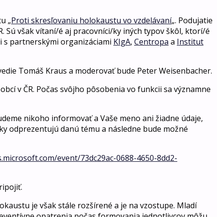
tu „
Proti skresľovaniu holokaustu vo vzdelávaní
„. Podujatie
Sú však vítaní/é aj pracovníci/ky iných typov škôl, ktorí/é
áci s partnerskými organizáciami
KIgA
,
Centropa
a
Institut
povedie Tomáš Kraus a moderovať bude Peter Weisenbacher.
h obcí v ČR. Počas svôjho pôsobenia vo funkcii sa významne
budeme nikoho informovať a Vaše meno ani žiadne údaje,
rti/ky odprezentujú danú tému a následne bude možné
ms.microsoft.com/event/73dc29ac-0688-4650-8dd2-
pojiť.
kaustu je však stále rozšírené a je na vzostupe. Mladí
 Preventívne opatrenia počas formovania jednotlivcov môžu