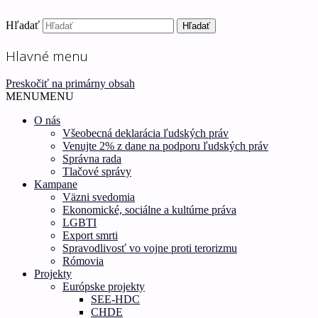
Hľadať
Ľudské práva pre všetkých!
Inštitút ľudských práv – H
Hlavné menu
Preskočiť na primárny obsah
MENU
MENU
O nás
Všeobecná deklarácia ľudských práv
Venujte 2% z dane na podporu ľudských práv
Správna rada
Tlačové správy
Kampane
Väzni svedomia
Ekonomické, sociálne a kultúrne práva
LGBTI
Export smrti
Spravodlivosť vo vojne proti terorizmu
Rómovia
Projekty
Európske projekty
SEE-HDC
CHDE