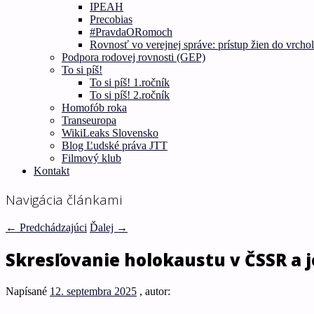
IPEAH
Precobias
#PravdaORomoch
Rovnosť vo verejnej správe: prístup žien do vrcho
Podpora rodovej rovnosti (GEP)
To si píš!
To si píš! 1.ročník
To si píš! 2.ročník
Homofób roka
Transeuropa
WikiLeaks Slovensko
Blog Ľudské práva JTT
Filmový klub
Kontakt
Navigácia článkami
←
Predchádzajúci
Ďalej
→
Skresľovanie holokaustu v ČSSR a j
Napísané
12. septembra 2025
, autor: