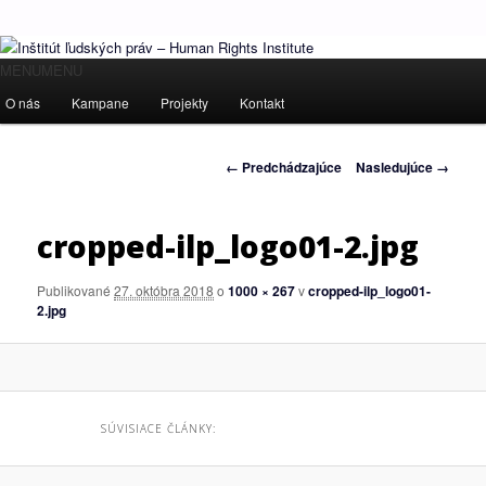
Ľudské práva pre všetkých!
Hlavné
MENU
MENU
Preskočiť
menu
O nás
Kampane
Projekty
Kontakt
Inštitút ľudských práv – Human
na
Rights Institute
Navigácia
← Predchádzajúce
Nasledujúce →
primárny
v
obrázkoch
obsah
cropped-ilp_logo01-2.jpg
Publikované
27. októbra 2018
o
1000 × 267
v
cropped-ilp_logo01-
2.jpg
SÚVISIACE ČLÁNKY: