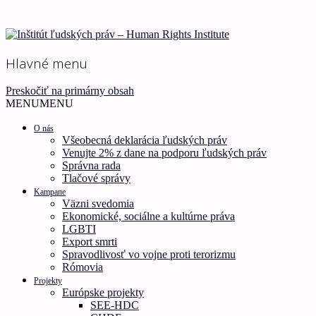
Ľudské práva pre všetkých!
Inštitút ľudských práv –
Hlavné menu
Human Rights Institute
Preskočiť na primárny obsah
MENU
MENU
O nás
Všeobecná deklarácia ľudských práv
Venujte 2% z dane na podporu ľudských práv
Správna rada
Tlačové správy
Kampane
Väzni svedomia
Ekonomické, sociálne a kultúrne práva
LGBTI
Export smrti
Spravodlivosť vo vojne proti terorizmu
Rómovia
Projekty
Európske projekty
SEE-HDC