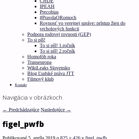
CHDE
IPEAH
Precobias
#PravdaORomoch
Rovnosť vo verejnej správe: prístup žien do
vrcholových funkcii
Podpora rodovej rovnosti (GEP)
To si píš!
To si píš! 1.ročník
To si píš! 2.ročník
Homofób roka
Transeuropa
WikiLeaks Slovensko
Blog Ľudské práva JTT
Filmový klub
Kontakt
Navigácia v obrázkoch
← Predchádzajúce
Nasledujúce →
figel_pwfb
Publikované
5. apríla 2019
o
825 × 426
v
figel_pwfb