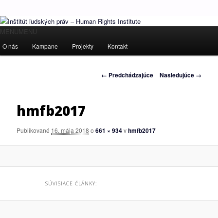
Ľudské práva pre všetkých!
Hlavné
MENU
MENU
Preskočiť
menu
O nás
Kampane
Projekty
Kontakt
Inštitút ľudských práv – Human
na
Rights Institute
Navigácia
← Predchádzajúce
Nasledujúce →
primárny
v
obrázkoch
obsah
hmfb2017
Publikované
16. mája 2018
o
661 × 934
v
hmfb2017
SÚVISIACE ČLÁNKY: