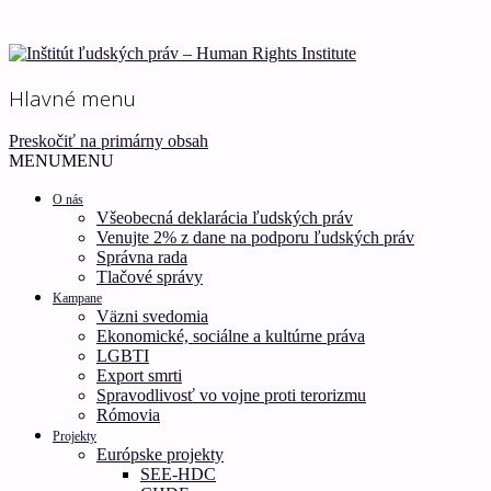
Ľudské práva pre všetkých!
Inštitút ľudských práv –
Hlavné menu
Human Rights Institute
Preskočiť na primárny obsah
MENU
MENU
O nás
Všeobecná deklarácia ľudských práv
Venujte 2% z dane na podporu ľudských práv
Správna rada
Tlačové správy
Kampane
Väzni svedomia
Ekonomické, sociálne a kultúrne práva
LGBTI
Export smrti
Spravodlivosť vo vojne proti terorizmu
Rómovia
Projekty
Európske projekty
SEE-HDC