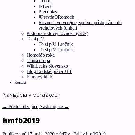
CHDE
IPEAH
Precobias
#PravdaORomoch
Rovnosť vo verejnej správe: prístup žien do
vrcholových funkcii
Podpora rodovej rovnosti (GEP)
To si píš!
To si píš! 1.ročník
To si píš! 2.ročník
Homofób roka
Transeuropa
WikiLeaks Slovensko
Blog Ľudské práva JTT
Filmový klub
Kontakt
Navigácia v obrázkoch
← Predchádzajúce
Nasledujúce →
hmfb2019
Publikované
17. mája 2020
o
947 × 1341
v
hmfb2019