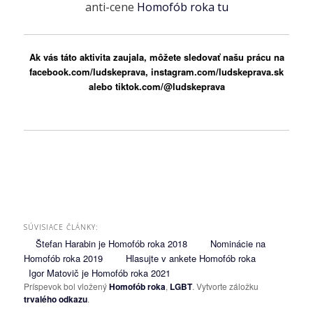
anti-cene
Homofób roka tu
Ak vás táto aktivita zaujala, môžete sledovať našu prácu
na
facebook.com/ludskeprava
,
instagram.com/ludskeprava.sk
alebo
tiktok.com/@ludskeprava
SÚVISIACE ČLÁNKY:
Štefan Harabin je Homofób roka 2018
Nominácie na
Homofób roka 2019
Hlasujte v ankete Homofób roka
Igor Matovič je Homofób roka 2021
Príspevok bol vložený
Homofób roka
,
LGBT
. Vytvorte záložku
trvalého odkazu
.