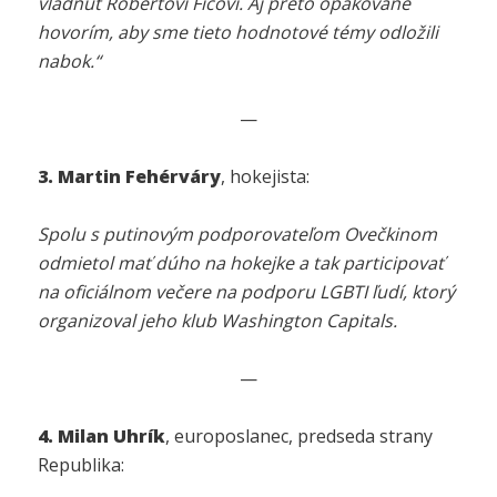
vládnuť Robertovi Ficovi. Aj preto opakovane
hovorím, aby sme tieto hodnotové témy odložili
nabok.“
—
3. Martin
Fehérváry
, hokejista:
Spolu s putinovým podporovateľom Ovečkinom
odmietol mať dúho na hokejke a tak participovať
na oficiálnom večere na podporu LGBTI ľudí, ktorý
organizoval jeho klub Washington Capitals.
—
4. Milan Uhrík
, europoslanec, predseda strany
Republika: