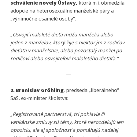
schválenie novely Ústavy,
ktorá m.i. obmedzila
adopcie na heterosexuálne manželské páry a
„výnimočne osamelé osoby“:
„
Osvojiť maloleté dieťa môžu manželia alebo
jeden z manželov, ktorý žije s niektorým z rodičov
dieťaťa v manželstve, alebo pozostalý manžel po
rodičovi alebo osvojiteľovi maloletého dieťaťa.“
—
2. Branislav Gröhling
, predseda „liberálneho“
SaS, ex-minister školstva:
„Registrované partnerstvá, tri pohlavia či
vatikánske zmluvy sú témy, ktoré nerozdeľujú len
opozíciu, ale aj spoločnosť a pomáhajú naďalej