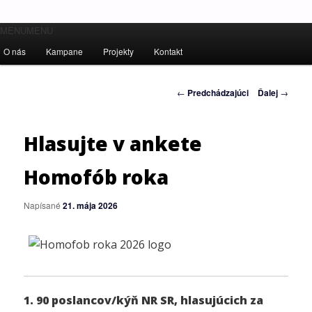
Hlavné
MENU
Ľudské práva pre všetkých!
MENU
Preskočiť
menu
O nás
Kampane
Projekty
Kontakt
na
Inštitút ľudských práv – Human
Navigácia
←
Predchádzajúci
Ďalej
→
primárny
Rights Institute
článkami
obsah
Hlasujte v ankete
Homofób roka
Napísané
21. mája 2026
1.
90 poslancov/kýň NR S
R
, hlasujúcich za