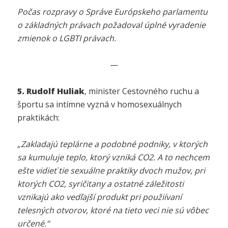
Počas rozpravy o Správe Európskeho parlamentu
o základných právach požadoval úplné vyradenie
zmienok o LGBTI právach.
—
5. Rudolf Huliak
, minister Cestovného ruchu a
športu sa intímne vyzná v homosexuálnych
praktikách:
„Zakladajú teplárne a podobné podniky, v ktorých
sa kumuluje teplo, ktorý vzniká CO2. A to nechcem
ešte vidieť tie sexuálne praktiky dvoch mužov, pri
ktorých CO2, syričitany a ostatné záležitosti
vznikajú ako vedľajší produkt pri použiívaní
telesných otvorov, ktoré na tieto veci nie sú vôbec
určené.“