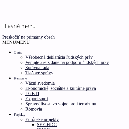
Ľudské práva pre všetkých!
Inštitút ľudských práv –
Hlavné menu
Human Rights Institute
Preskočiť na primárny obsah
MENU
MENU
O nás
Všeobecná deklarácia ľudských práv
Venujte 2% z dane na podporu ľudských práv
Správna rada
Tlačové správy
Kampane
Väzni svedomia
Ekonomické, sociálne a kultúrne práva
LGBTI
Export smrti
Spravodlivosť vo vojne proti terorizmu
Rómovia
Projekty
Európske projekty
SEE-HDC