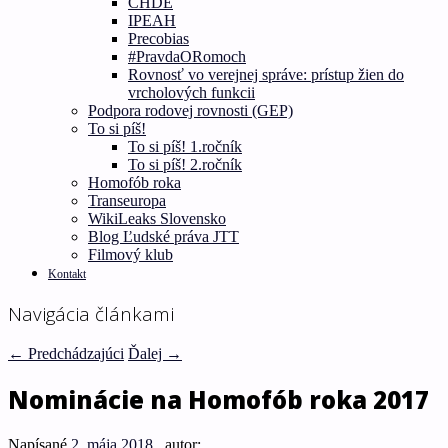
CHDE
IPEAH
Precobias
#PravdaORomoch
Rovnosť vo verejnej správe: prístup žien do
vrcholových funkcii
Podpora rodovej rovnosti (GEP)
To si píš!
To si píš! 1.ročník
To si píš! 2.ročník
Homofób roka
Transeuropa
WikiLeaks Slovensko
Blog Ľudské práva JTT
Filmový klub
Kontakt
Navigácia článkami
←
Predchádzajúci
Ďalej
→
Nominácie na Homofób roka 2017
Napísané
2. mája 2018
, autor: