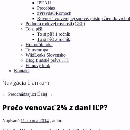
IPEAH
Precobias
#PravdaORomoch
Rovnosť vo verejnej správe: prístup žien do vrcho
Podpora rodovej rovnosti (GEP)
To si píš!
To si píš! 1.ročník
To si píš! 2.ročník
Homofób roka
Transeuropa
WikiLeaks Slovensko
Blog Ľudské práva JTT
Filmový klub
Kontakt
Navigácia článkami
←
Predchádzajúci
Ďalej
→
Prečo venovať 2% z daní IĽP?
Napísané
11. marca 2014
, autor: