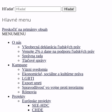
Hľadať
Ľudské práva pre všetkých!
Inštitút ľudských práv – H
Hlavné menu
Preskočiť na primárny obsah
MENU
MENU
O nás
Všeobecná deklarácia ľudských práv
Venujte 2% z dane na podporu ľudských práv
Správna rada
Tlačové správy
Kampane
Väzni svedomia
Ekonomické, sociálne a kultúrne práva
LGBTI
Export smrti
Spravodlivosť vo vojne proti terorizmu
Rómovia
Projekty
Európske projekty
SEE-HDC
CHDE