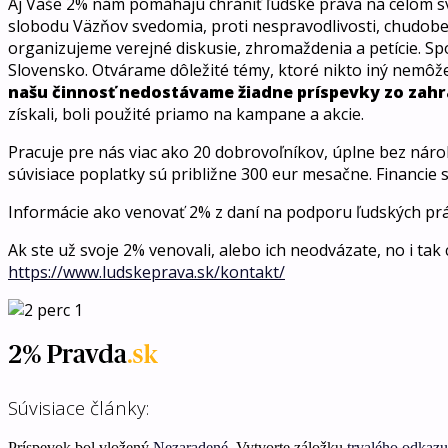
Aj Vaše 2% nám pomáhajú chrániť ľudské práva na celom sv
slobodu Väzňov svedomia, proti nespravodlivosti, chudobe 
organizujeme verejné diskusie, zhromaždenia a petície. 
Slovensko. Otvárame dôležité témy, ktoré nikto iný nemôže a
našu činnosť nedostávame žiadne príspevky zo zahr
získali, boli použité priamo na kampane a akcie.
Pracuje pre nás viac ako 20 dobrovoľníkov, úplne bez nárok
súvisiace poplatky sú približne 300 eur mesačne. Financie si
Informácie ako venovať 2% z daní na podporu ľudských pr
Ak ste už svoje 2% venovali, alebo ich neodvázate, no i t
https://www.ludskeprava.sk/kontakt/
Súvisiace články:
Príspevok bol vložený
Nezaradené
. Vytvorte záložku
trvalého odkazu