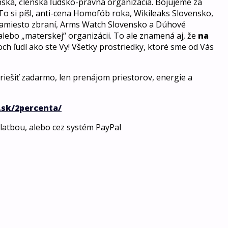
nská, členská ľudsko-právna organizácia. Bojujeme za
To si píš!, anti-cena Homofób roka, Wikileaks Slovensko,
 namiesto zbraní, Arms Watch Slovensko a Dúhové
 alebo „materskej“ organizácii. To ale znamená aj, že
na
och ľudí ako ste Vy! Všetky prostriedky, ktoré sme od Vás
riešiť zadarmo, len prenájom priestorov, energie a
sk/2percenta/
platbou, alebo cez systém PayPal