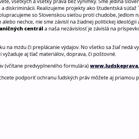
ete, všetkých a všetky práva bez výnimky. Sme jediná slove
a diskriminácii. Realizujeme projekty ako študentská súťaž 
Spolupracujeme so Slovenskou sieťou proti chudobe, Jedlom
lebo nechce, nie sme závislí na žiadnej politickej ideológii
aničných centrál
a naša nezávislosť je závislá na príspevk
u na mzdu či preplácanie výdajov. No všetko sa žiaľ nedá vy
 vyžaduje aj tlač materiálov, doprava, či poštovné.
áv (včítane predvyplneného formulára)
www.ludskeprava.
ak chcete podporiť ochranu ľudských práv môžete aj priamou 
.