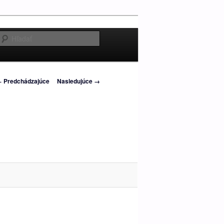
Hľadať
avigácia
 Predchádzajúce
Nasledujúce →
brázkoch