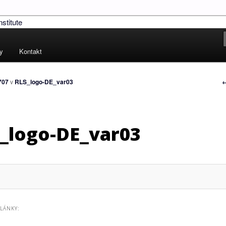
!
ských práv – Human Rights
ty
Kontakt
N
←
707
v
RLS_logo-DE_var03
v
o
_logo-DE_var03
ČLÁNKY: