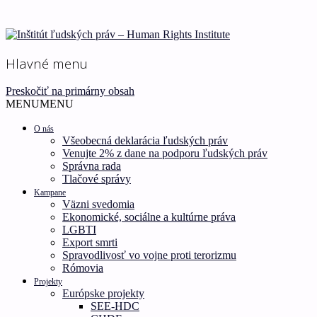
Ľudské práva pre všetkých!
Inštitút ľudských práv –
Hlavné menu
Human Rights Institute
Preskočiť na primárny obsah
MENU
MENU
O nás
Všeobecná deklarácia ľudských práv
Venujte 2% z dane na podporu ľudských práv
Správna rada
Tlačové správy
Kampane
Väzni svedomia
Ekonomické, sociálne a kultúrne práva
LGBTI
Export smrti
Spravodlivosť vo vojne proti terorizmu
Rómovia
Projekty
Európske projekty
SEE-HDC