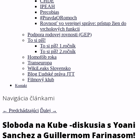
CHDE
IPEAH
Precobias
#PravdaORomoch
Rovnosť vo verejnej správe: prístup žien do
vrcholových funkcii
Podpora rodovej rovnosti (GEP)
To si píš!
To si píš! 1.ročník
To si píš! 2.ročník
Homofób roka
Transeuropa
WikiLeaks Slovensko
Blog Ľudské práva JTT
Filmový klub
Kontakt
Navigácia článkami
←
Predchádzajúci
Ďalej
→
Sloboda na Kube -diskusia s Yoani
Sanchez a Guillermom Farinasom!