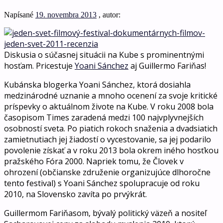
Napísané
19. novembra 2013
, autor:
Diskusia o súčasnej situácii na Kube s prominentnými
hosťam. Pricestuje
Yoani Sánchez
aj Guillermo Fariňas!
Kubánska blogerka Yoani Sánchez, ktorá dosiahla
medzinárodné uznanie a mnoho ocenení za svoje kritické
príspevky o aktuálnom živote na Kube. V roku 2008 bola
časopisom Times zaradená medzi 100 najvplyvnejších
osobností sveta. Po piatich rokoch snaženia a dvadsiatich
zamietnutiach jej žiadostí o vycestovanie, sa jej podarilo
povolenie získať a v roku 2013 bola okrem iného hosťkou
pražského Fóra 2000. Napriek tomu, že Človek v
ohrození (občianske združenie organizujúce dlhoročne
tento festival) s Yoani Sánchez spolupracuje od roku
2010, na Slovensko zavíta po prvýkrát.
Guillermom Fariňasom, bývalý politický väzeň a nositeľ