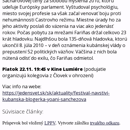
Sacharovovej ceny za slobodu myslenia 2010, ktorú
udeľuje Európsky parlament. Vyštudoval psychológiu,
miesto svojej profesie sa však začal venovať boju proti
nehumánnosti Castrovho režimu. Miestne úrady ho za
jeho aktivity poslali do väzenia na viac ako jedenásť
rokov. Počas pobytu za mrežami Fariñas držal celkovo 23
krát hladovku. Najdlhšou bola 135-dňová hladovka, ktorú
ukončil 8. júla 2010 – v deň oznámenia kubánskej vlády o
prepustení 52 politických väzňov. Väčšina z nich bola
nútená odísť do exilu, čo Fariňas odmietol.
Piatok 22.11. 19:45 v Kine Lumiére
(podujatie
organizujú kolegovia z Človek v ohrození)
Viac info na webe:
https://jedensvet.sk/sk/aktuality/festival-navstivi-
kubanska-blogerka-yoani-sanchezova
Súvisiace články:
Príspevok bol vložený
LPPV
. Vytvorte záložku
trvalého odkazu
.