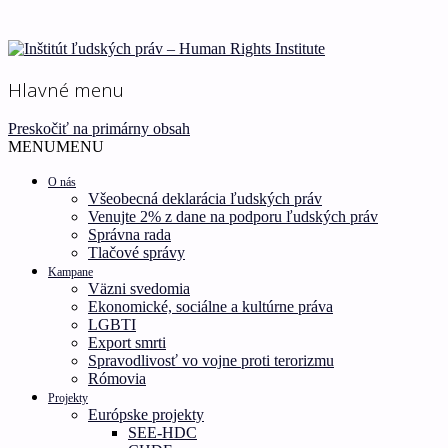
Ľudské práva pre všetkých!
Inštitút ľudských práv –
Hlavné menu
Human Rights Institute
Preskočiť na primárny obsah
MENU
MENU
O nás
Všeobecná deklarácia ľudských práv
Venujte 2% z dane na podporu ľudských práv
Správna rada
Tlačové správy
Kampane
Väzni svedomia
Ekonomické, sociálne a kultúrne práva
LGBTI
Export smrti
Spravodlivosť vo vojne proti terorizmu
Rómovia
Projekty
Európske projekty
SEE-HDC