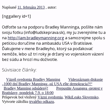
Napísané
11. februára 2013
, autor:
[nggallery id=1]
.
Odfoťte sa na podporu Bradley Manninga, pošlite nám
svoju fotku (info@ludskeprava.sk), my ju zverejníme tu a
na
http://iam.bradleymanning.org
a samozrejme spolu s
petíciou doručíme na ambasádu USA v Bratislave.
Ďakujeme v mene Bradleyho, ktorý sa poďakovať
nemôže, lebo už tri roky je držaný vo vojenskom väzení
bez súdu a hrozí mu doživotie.
Súvisiace články:
Väzeň svedomia Bradley Manning
Videozáznam diskusie
„1000 dní Bradley Manninga -sú USA ešte demokracia?!“
Bradley Manning odsúdený!
Prepustite Assangea -protest v
Bratislave, pondelok 7.9. o 18:00
Príspevok bol vložený
Väzni svedomia
,
WikiLeaks Slovensko
.
Vytvorte záložku
trvalého odkazu
.