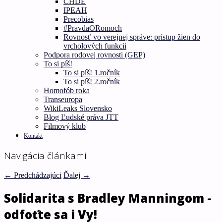
CHDE
IPEAH
Precobias
#PravdaORomoch
Rovnosť vo verejnej správe: prístup žien do
vrcholových funkcii
Podpora rodovej rovnosti (GEP)
To si píš!
To si píš! 1.ročník
To si píš! 2.ročník
Homofób roka
Transeuropa
WikiLeaks Slovensko
Blog Ľudské práva JTT
Filmový klub
Kontakt
Navigácia článkami
←
Predchádzajúci
Ďalej
→
Solidarita s Bradley Manningom -
odfoťte sa i Vy!