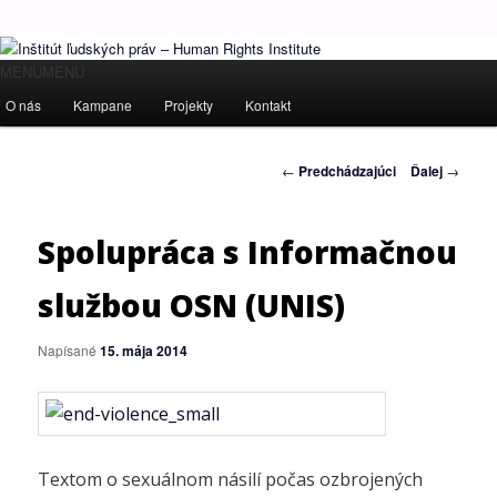
Ľudské práva pre všetkých!
Hlavné
MENU
MENU
Preskočiť
menu
O nás
Kampane
Projekty
Kontakt
Inštitút ľudských práv – Human
na
Rights Institute
Navigácia
←
Predchádzajúci
Ďalej
→
primárny
článkami
obsah
Spolupráca s Informačnou
službou OSN (UNIS)
Napísané
15. mája 2014
Textom o sexuálnom násilí počas ozbrojených