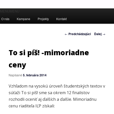
Hlavné
MENU
Ľudské práva pre všetkých!
MENU
Preskočiť
menu
O nás
Kampane
Projekty
Kontakt
na
Inštitút ľudských práv – Human
Navigácia
←
Predchádzajúci
Ďalej
→
primárny
Rights Institute
článkami
obsah
To si píš! -mimoriadne
ceny
Napísané
5. februára 2014
Vzhľadom na vysokú úroveň študentských textov v
súťaži To si píš! sme sa okrem 12 finalistov
rozhodli oceniť aj ďalších a ďalšie. Mimoriadnu
cenu riaditeľa IĽP získali: