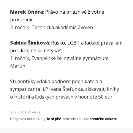
Marek Ondra
:
Právo na priaznivé životné
prostredie
,
3. ročník Technická akadémia Zvolen
Sabina Šimková
:
Rusko, LGBT
a ľudské práva: ani
po Ukrajine sa netýka?
,
1. ročník, Evanjelické bilingválne gymnázium
Martin
Študenti/ky vďaka podpore podnikateľa a
sympatizanta IĽP Ivana Štefunka, získavaju knihy
o histórií a ľudských právach v hodnote 50 eur.
SÚVISIACE ČLÁNKY:
Príspevok bol vložený
To si píš!
. Vytvorte záložku
trvalého odkazu
.