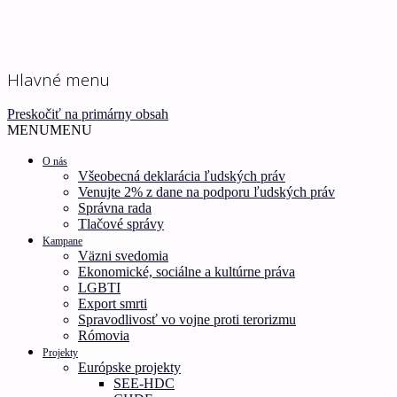
Ľudské práva pre všetkých!
Inštitút ľudských práv –
Hlavné menu
Human Rights Institute
Preskočiť na primárny obsah
MENU
MENU
O nás
Všeobecná deklarácia ľudských práv
Venujte 2% z dane na podporu ľudských práv
Správna rada
Tlačové správy
Kampane
Väzni svedomia
Ekonomické, sociálne a kultúrne práva
LGBTI
Export smrti
Spravodlivosť vo vojne proti terorizmu
Rómovia
Projekty
Európske projekty
SEE-HDC