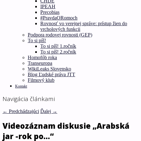
CHDE
IPEAH
Precobias
#PravdaORomoch
Rovnosť vo verejnej správe: prístup žien do
vrcholových funkcii
Podpora rodovej rovnosti (GEP)
To si píš!
To si píš! 1.ročník
To si píš! 2.ročník
Homofób roka
Transeuropa
WikiLeaks Slovensko
Blog Ľudské práva JTT
Filmový klub
Kontakt
Navigácia článkami
←
Predchádzajúci
Ďalej
→
Videozáznam diskusie „Arabská
jar -rok po…“