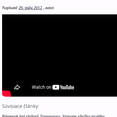
Napísané
29. mája 2012
, autor:
Súvisiace články:
Príspevok bol vložený
Transeuropa
. Vytvorte záložku
trvalého