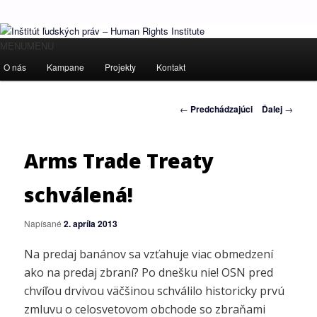
Ľudské práva pre všetkých!
Hlavné
MENU
MENU
Preskočiť
menu
O nás
Kampane
Projekty
Kontakt
Inštitút ľudských práv – Human
na
Rights Institute
Navigácia
←
Predchádzajúci
Ďalej
→
primárny
článkami
obsah
Arms Trade Treaty
schválená!
Napísané
2. apríla 2013
Na predaj banánov sa vzťahuje viac obmedzení
ako na predaj zbraní? Po dnešku nie! OSN pred
chvíľou drvivou väčšinou schválilo historicky prvú
zmluvu o celosvetovom obchode so zbraňami