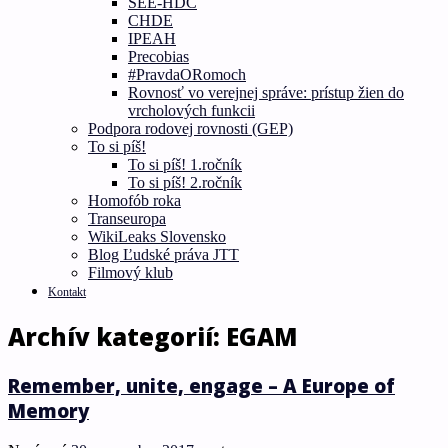
SEE-HDC
CHDE
IPEAH
Precobias
#PravdaORomoch
Rovnosť vo verejnej správe: prístup žien do
vrcholových funkcii
Podpora rodovej rovnosti (GEP)
To si píš!
To si píš! 1.ročník
To si píš! 2.ročník
Homofób roka
Transeuropa
WikiLeaks Slovensko
Blog Ľudské práva JTT
Filmový klub
Kontakt
Archív kategorií:
EGAM
Remember, unite, engage – A Europe of
Memory