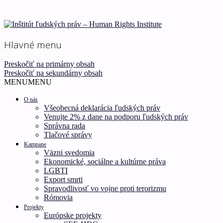
Ľudské práva pre všetkých!
Inštitút ľudských práv –
Hlavné menu
Human Rights Institute
Preskočiť na primárny obsah
Preskočiť na sekundárny obsah
MENU
MENU
O nás
Všeobecná deklarácia ľudských práv
Venujte 2% z dane na podporu ľudských práv
Správna rada
Tlačové správy
Kampane
Väzni svedomia
Ekonomické, sociálne a kultúrne práva
LGBTI
Export smrti
Spravodlivosť vo vojne proti terorizmu
Rómovia
Projekty
Európske projekty