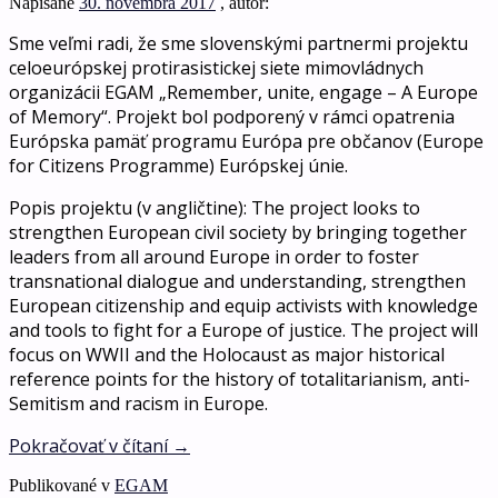
Napísané
30. novembra 2017
, autor:
Sme veľmi radi, že sme slovenskými partnermi projektu
celoeurópskej protirasistickej siete mimovládnych
organizácii EGAM „Remember, unite, engage – A Europe
of Memory“. Projekt bol podporený v rámci opatrenia
Európska pamäť programu Európa pre občanov (Europe
for Citizens Programme) Európskej únie.
Popis projektu (v angličtine): The project looks to
strengthen European civil society by bringing together
leaders from all around Europe in order to foster
transnational dialogue and understanding, strengthen
European citizenship and equip activists with knowledge
and tools to fight for a Europe of justice. The project will
focus on WWII and the Holocaust as major historical
reference points for the history of totalitarianism, anti-
Semitism and racism in Europe.
Pokračovať v čítaní
→
Publikované v
EGAM