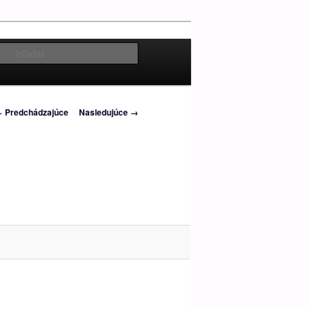
Hľadať
avigácia
 Predchádzajúce
Nasledujúce →
brázkoch