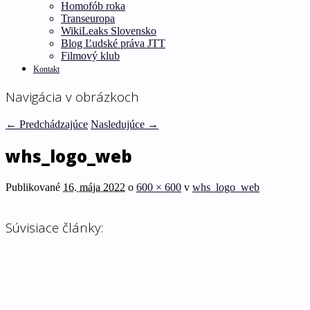
Homofób roka
Transeuropa
WikiLeaks Slovensko
Blog Ľudské práva JTT
Filmový klub
Kontakt
Navigácia v obrázkoch
← Predchádzajúce
Nasledujúce →
whs_logo_web
Publikované
16. mája 2022
o
600 × 600
v
whs_logo_web
Súvisiace články: