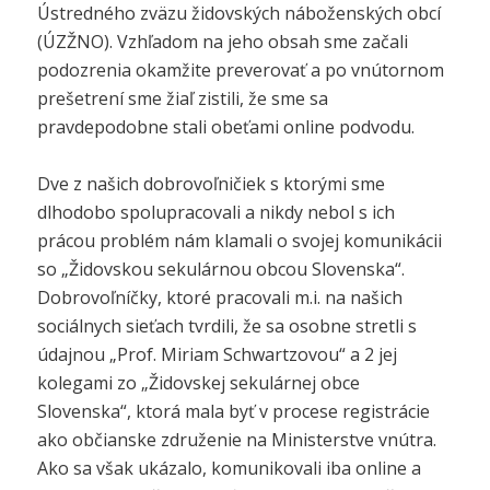
Ústredného zväzu židovských náboženských obcí
(ÚZŽNO). Vzhľadom na jeho obsah sme začali
podozrenia okamžite preverovať a po vnútornom
prešetrení sme žiaľ zistili, že sme sa
pravdepodobne stali obeťami online podvodu.
Dve z našich dobrovoľničiek s ktorými sme
dlhodobo spolupracovali a nikdy nebol s ich
prácou problém nám klamali o svojej komunikácii
so „Židovskou sekulárnou obcou Slovenska“.
Dobrovoľníčky, ktoré pracovali m.i. na našich
sociálnych sieťach tvrdili, že sa osobne stretli s
údajnou „Prof. Miriam Schwartzovou“ a 2 jej
kolegami zo „Židovskej sekulárnej obce
Slovenska“, ktorá mala byť v procese registrácie
ako občianske združenie na Ministerstve vnútra.
Ako sa však ukázalo, komunikovali iba online a