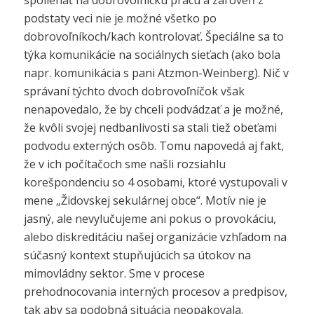
spoliehať na dobrovoľnícku prácu a zároveň z
podstaty veci nie je možné všetko po
dobrovoľníkoch/kach kontrolovať. Špeciálne sa to
týka komunikácie na sociálnych sieťach (ako bola
napr. komunikácia s pani Atzmon-Weinberg). Nič v
správaní týchto dvoch dobrovoľníčok však
nenapovedalo, že by chceli podvádzať a je možné,
že kvôli svojej nedbanlivosti sa stali tiež obeťami
podvodu externých osôb. Tomu napovedá aj fakt,
že v ich počítačoch sme našli rozsiahlu
korešpondenciu so 4 osobami, ktoré vystupovali v
mene „Židovskej sekulárnej obce“. Motív nie je
jasný, ale nevylučujeme ani pokus o provokáciu,
alebo diskreditáciu našej organizácie vzhľadom na
súčasný kontext stupňujúcich sa útokov na
mimovládny sektor. Sme v procese
prehodnocovania interných procesov a predpisov,
tak aby sa podobná situácia neopakovala.