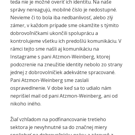
teda nie je možné overiť ich identitu. Na naše
správy nereagujú, mobilné číslo je nedostupné.
Nevieme či to bola iba nedbanlivosť, alebo zlý
zámer, v každom prípade sme okamžite s týmito
dobrovoľníčkami ukončili spoluprácu a
kontrolujeme všetku ich predošlú komunikáciu. V
rámci tejto sme našli aj komunikáciu na
Instagrame s pani Atzmon-Weinberg, ktorej
podozrenie na zneužitie identity nebolo zo strany
jednej z dobrovolníčiek adekvátne spracované.
Pani Atzmon-Weinberg sme zaslali
ospravedlnenie. V dobe keď sa to udialo nám
neprišiel mail od pani Atzmon-Weinberg, ani od
nikoho iného.
Žiaľ vzhľadom na podfinancovanie tretieho
sektora je nevyhnutné sa do značnej miery