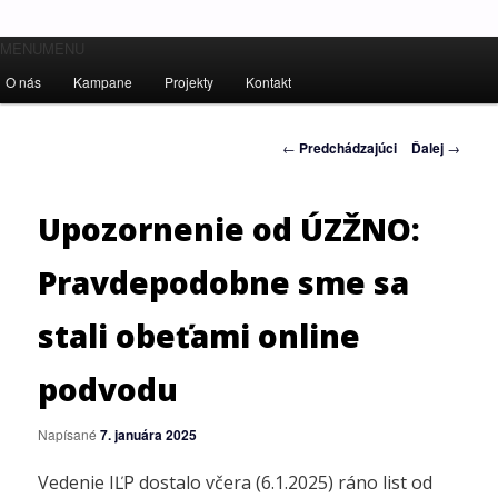
Hlavné
MENU
Ľudské práva pre všetkých!
MENU
Preskočiť
menu
O nás
Kampane
Projekty
Kontakt
na
Inštitút ľudských práv – Human
Navigácia
←
Predchádzajúci
Ďalej
→
primárny
Rights Institute
článkami
obsah
Upozornenie od ÚZŽNO:
Pravdepodobne sme sa
stali obeťami online
podvodu
Napísané
7. januára 2025
Vedenie IĽP dostalo včera (6.1.2025) ráno list od