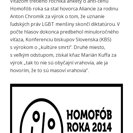
Víťazom tretieho ročníka ankety o anti-cenu
Homofób roka sa stal hovorca Aliancie za rodinu
Anton Chromík za výrok o tom, že uznanie
ľudských práv LGBT menšiny skončí diktatúrou. V
počte hlasov dokonca predbehol minuloročného
víťaza, Konferenciu biskupov Slovenska (KBS)
s výrokom o „kultúre smrti“. Druhé miesto,
s veľkým odstupom, získal kňaz Marián Kuffa za
výrok „tak to nie sú obyčajní vrahovia, ale ja
hovorím, že to sú masoví vrahovia“.