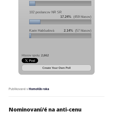
102 poslancov NR SR
17.24%
(459 hlasov)
Karin Habšudová
2.14%
(57 hlasov)
Hlasov spolu:
2,662
Create Your Own Poll
Publikované v
Homofób roka
Nominovaní/é na anti-cenu