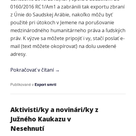
0160/2016 RC1/Am1 a zabránili tak exportu zbraní
z Únie do Saudskej Arábie, nakoľko môžu byť
použité pri útokoch v Jemene na porušovanie
medzinárodného humanitárneho práva a ľudských
práv. K výzve sa môžete pripojiť i vy, stačí poslať e-
mail (text môžete okopírovať) na dolu uvedené
adresy.
Pokračovať v čítaní
→
Publikované v
Export smrti
Aktivisti/ky a novinári/ky z
Južného Kaukazu v
Nesehnutí