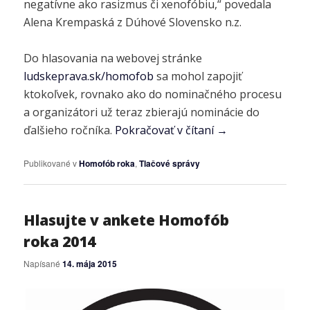
negatívne ako rasizmus či xenofóbiu,“ povedala
Alena Krempaská z Dúhové Slovensko n.z.
Do hlasovania na webovej stránke
ludskeprava.sk/homofob
sa mohol zapojiť
ktokoľvek, rovnako ako do nominačného procesu
a organizátori už teraz zbierajú nominácie do
ďalšieho ročníka.
Pokračovať v čítaní
→
Publikované v
Homofób roka
,
Tlačové správy
Hlasujte v ankete Homofób
roka 2014
Napísané
14. mája 2015