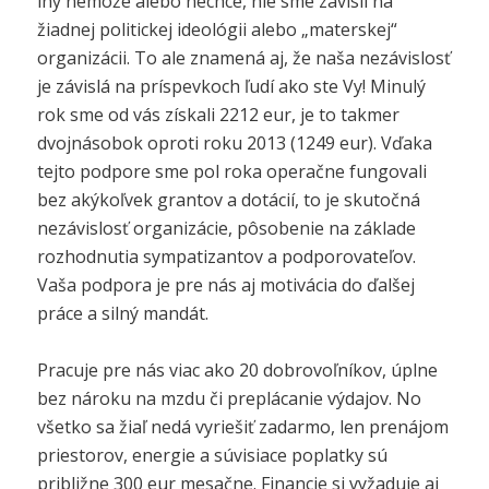
iný nemôže alebo nechce, nie sme závislí na
žiadnej politickej ideológii alebo „materskej“
organizácii. To ale znamená aj, že naša nezávislosť
je závislá na príspevkoch ľudí ako ste Vy! Minulý
rok sme od vás získali 2212 eur, je to takmer
dvojnásobok oproti roku 2013 (1249 eur). Vďaka
tejto podpore sme pol roka operačne fungovali
bez akýkoľvek grantov a dotácií, to je skutočná
nezávislosť organizácie, pôsobenie na základe
rozhodnutia sympatizantov a podporovateľov.
Vaša podpora je pre nás aj motivácia do ďalšej
práce a silný mandát.
Pracuje pre nás viac ako 20 dobrovoľníkov, úplne
bez nároku na mzdu či preplácanie výdajov. No
všetko sa žiaľ nedá vyriešiť zadarmo, len prenájom
priestorov, energie a súvisiace poplatky sú
približne 300 eur mesačne. Financie si vyžaduje aj