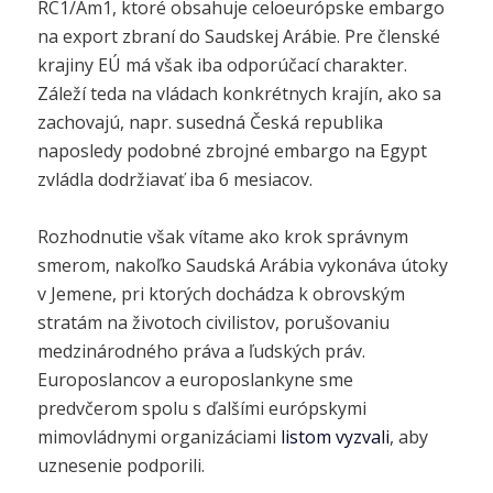
RC1/Am1, ktoré obsahuje celoeurópske embargo
na export zbraní do Saudskej Arábie. Pre členské
krajiny EÚ má však iba odporúčací charakter.
Záleží teda na vládach konkrétnych krajín, ako sa
zachovajú, napr. susedná Česká republika
naposledy podobné zbrojné embargo na Egypt
zvládla dodržiavať iba 6 mesiacov.
Rozhodnutie však vítame ako krok správnym
smerom, nakoľko Saudská Arábia vykonáva útoky
v Jemene, pri ktorých dochádza k obrovským
stratám na životoch civilistov, porušovaniu
medzinárodného práva a ľudských práv.
Europoslancov a europoslankyne sme
predvčerom spolu s ďalšími európskymi
mimovládnymi organizáciami
listom vyzvali
, aby
uznesenie podporili.