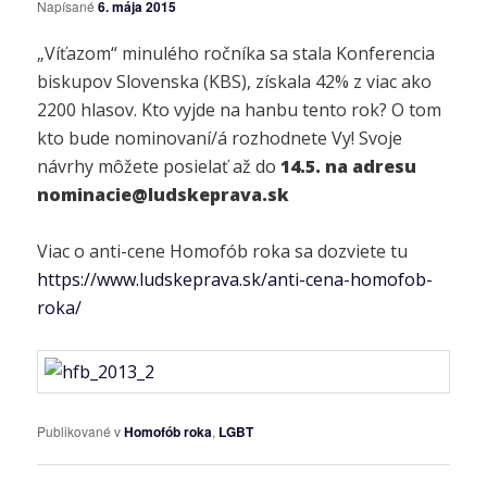
Napísané
6. mája 2015
„Víťazom“ minulého ročníka sa stala Konferencia
biskupov Slovenska (KBS), získala 42% z viac ako
2200 hlasov. Kto vyjde na hanbu tento rok? O tom
kto bude nominovaní/á rozhodnete Vy! Svoje
návrhy môžete posielať až do
14.5. na adresu
nominacie@ludskeprava.sk
Viac o anti-cene Homofób roka sa dozviete tu
https://www.ludskeprava.sk/anti-cena-homofob-
roka/
Publikované v
Homofób roka
,
LGBT