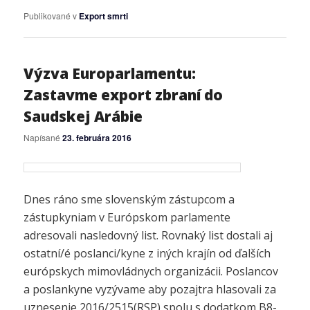
Publikované v
Export smrti
Výzva Europarlamentu:
Zastavme export zbraní do
Saudskej Arábie
Napísané
23. februára 2016
Dnes ráno sme slovenským zástupcom a
zástupkyniam v Európskom parlamente
adresovali nasledovný list. Rovnaký list dostali aj
ostatní/é poslanci/kyne z iných krajín od ďalších
európskych mimovládnych organizácii. Poslancov
a poslankyne vyzývame aby pozajtra hlasovali za
uznesenie 2016/2515(RSP) spolu s dodatkom B8-