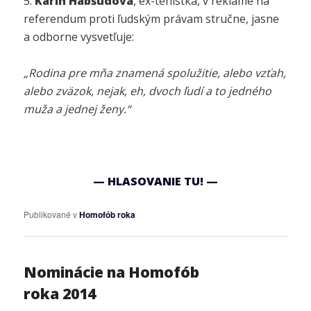
5.
Karin Habšudová
, ex-tenistka, v reklame na
referendum proti ľudským právam stručne, jasne
a odborne vysvetľuje:
„Rodina pre mňa znamená spolužitie, alebo vzťah,
alebo zväzok, nejak, eh, dvoch ľudí a to jedného
muža a jednej ženy.“
— HLASOVANIE TU! —
Publikované v
Homofób roka
Nominácie na Homofób
roka 2014