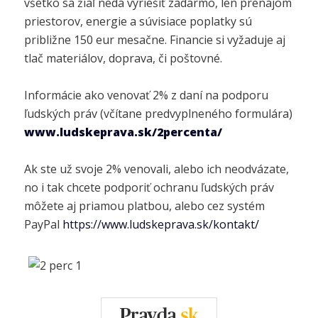
všetko sa žiaľ nedá vyriešiť zadarmo, len prenájom
priestorov, energie a súvisiace poplatky sú
približne 150 eur mesačne. Financie si vyžaduje aj
tlač materiálov, doprava, či poštovné.
Informácie ako venovať 2% z daní na podporu
ľudských práv (včítane predvyplneného formulára)
www.ludskeprava.sk/2percenta/
Ak ste už svoje 2% venovali, alebo ich neodvázate,
no i tak chcete podporiť ochranu ľudských práv
môžete aj priamou platbou, alebo cez systém
PayPal
https://www.ludskeprava.sk/kontakt/