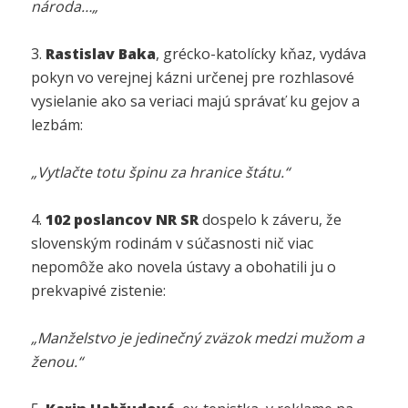
národa…„
3.
Rastislav Baka
, grécko-katolícky kňaz, vydáva
pokyn vo verejnej kázni určenej pre rozhlasové
vysielanie ako sa veriaci majú správať ku gejov a
lezbám:
„Vytlačte totu špinu za hranice štátu.“
4.
102 poslancov NR SR
dospelo k záveru, že
slovenským rodinám v súčasnosti nič viac
nepomôže ako novela ústavy a obohatili ju o
prekvapivé zistenie:
„Manželstvo je jedinečný zväzok medzi mužom a
ženou.“