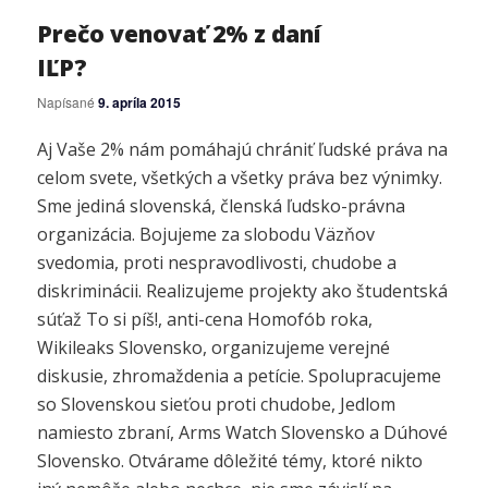
Prečo venovať 2% z daní
IĽP?
Napísané
9. apríla 2015
Aj Vaše 2% nám pomáhajú chrániť ľudské práva na
celom svete, všetkých a všetky práva bez výnimky.
Sme jediná slovenská, členská ľudsko-právna
organizácia. Bojujeme za slobodu Väzňov
svedomia, proti nespravodlivosti, chudobe a
diskriminácii. Realizujeme projekty ako študentská
súťaž To si píš!, anti-cena Homofób roka,
Wikileaks Slovensko, organizujeme verejné
diskusie, zhromaždenia a petície. Spolupracujeme
so Slovenskou sieťou proti chudobe, Jedlom
namiesto zbraní, Arms Watch Slovensko a Dúhové
Slovensko. Otvárame dôležité témy, ktoré nikto