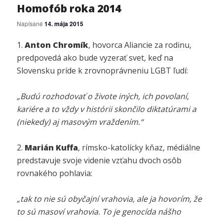
Homofób roka 2014
Napísané
14. mája 2015
1.
Anton Chromík
, hovorca Aliancie za rodinu,
predpovedá ako bude vyzerať svet, keď na
Slovensku príde k zrovnoprávneniu LGBT ľudí:
„Budú rozhodovať o živote iných, ich povolaní,
kariére a to vždy v histórii skončilo diktatúrami a
(niekedy) aj masovým vraždením.“
2.
Marián Kuffa
, rímsko-katolícky kňaz, médiálne
predstavuje svoje videnie vzťahu dvoch osôb
rovnakého pohlavia:
„tak to nie sú obyčajní vrahovia, ale ja hovorím, že
to sú masoví vrahovia. To je genocída nášho