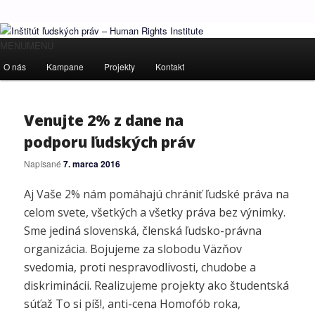
Ľudské práva pre všetkých!
Hlavné
MENU
MENU
Preskočiť
Preskočiť
menu
O nás
Kampane
Projekty
Kontakt
Inštitút ľudských práv – Human
na
na
Rights Institute
primárny
sekundárny
Venujte 2% z dane na
podporu ľudských práv
obsah
obsah
Napísané
7. marca 2016
Aj Vaše 2% nám pomáhajú chrániť ľudské práva na
celom svete, všetkých a všetky práva bez výnimky.
Sme jediná slovenská, členská ľudsko-právna
organizácia. Bojujeme za slobodu Väzňov
svedomia, proti nespravodlivosti, chudobe a
diskriminácii. Realizujeme projekty ako študentská
súťaž To si píš!, anti-cena Homofób roka,