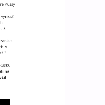
pre Pussy
 vyniesť
ch
be 5
zania s
ch. V
až 3
 Ruskú
li na
očil