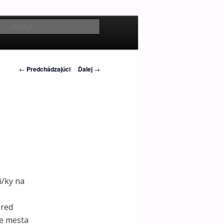
Hľadať
Navigácia
←
Predchádzajúci
Ďalej
→
článkami
i/ky na
pred
re mesta