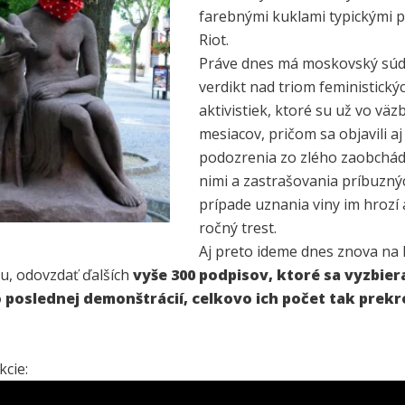
farebnými kuklami typickými 
Riot.
Práve dnes má moskovský súd
verdikt nad triom feministický
aktivistiek, ktoré su už vo väz
mesiacov, pričom sa objavili aj
podozrenia zo zlého zaobchád
nimi a zastrašovania príbuzný
prípade uznania viny im hrozí 
ročný trest.
Aj preto ideme dnes znova na
, odovzdať ďalších
vyše 300 podpisov, ktoré sa vyzbiera
 poslednej demonštrácií, celkovo ich počet tak prekr
kcie: