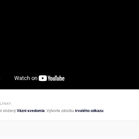
ČLÁNKY:
ol vložený
Väzni svedomia
. Vytvorte záložku
trvalého odkazu
.