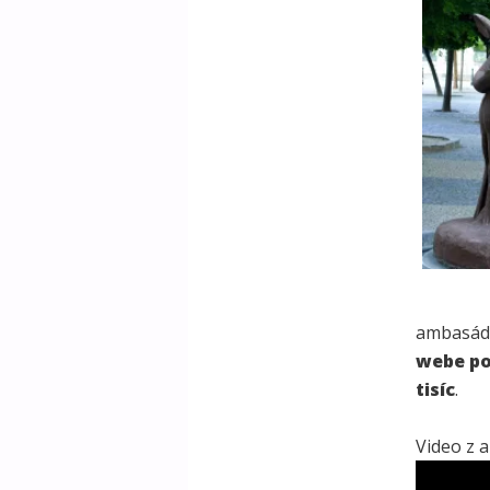
ambasádu
webe po
tisíc
.
Video z a