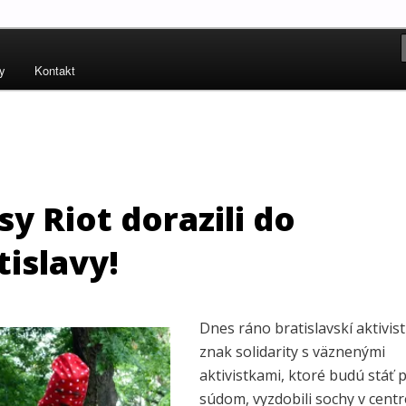
!
ty
Kontakt
ských práv – Human Rights
sy Riot dorazili do
tislavy!
Dnes ráno bratislavskí aktivist
znak solidarity s väznenými
aktivistkami, ktoré budú stáť 
súdom, vyzdobili sochy v cent