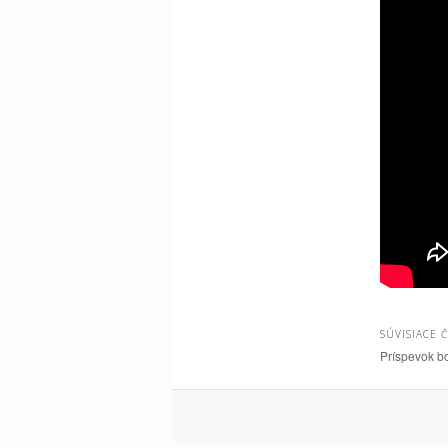
SÚVISIACE 
Príspevok b