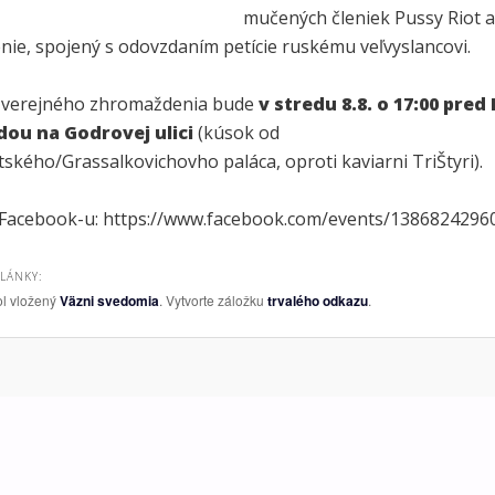
mučených členiek Pussy Riot a
nie, spojený s odovzdaním petície ruskému veľvyslancovi.
 verejného zhromaždenia bude
v stredu 8.8. o 17:00 pre
ou na Godrovej ulici
(kúsok od
ského/Grassalkovichovho paláca, oproti kaviarni TriŠtyri).
 Facebook-u: https://www.facebook.com/events/1386824296
ČLÁNKY:
ol vložený
Väzni svedomia
. Vytvorte záložku
trvalého odkazu
.