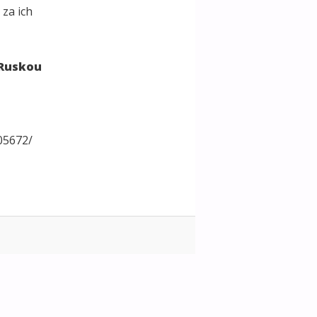
 za ich
d Ruskou
05672/