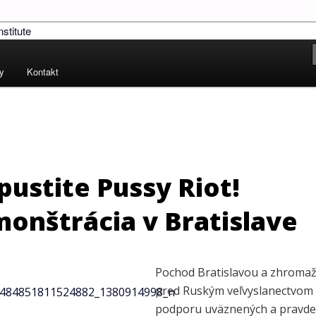
!
ských práv – Human Rights
ty
Kontakt
pustite Pussy Riot!
onštrácia v Bratislave
Pochod Bratislavou a zhroma
pred Ruským veľvyslanectvom
podporu uväznených a pravd