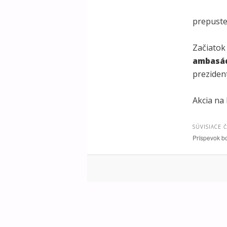
prepuste
Začiatok
ambasád
prezident
Akcia na
SÚVISIACE 
Príspevok b