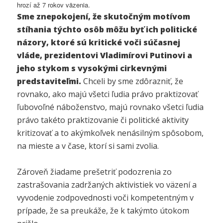
hrozí až 7 rokov väzenia.
Sme znepokojení, že skutočným motívom
stíhania týchto osôb môžu byť ich politické
názory, ktoré sú kritické voči súčasnej
vláde, prezidentovi Vladimírovi Putinovi a
jeho stykom s vysokými cirkevnými
predstaviteľmi.
Chceli by sme zdôrazniť, že
rovnako, ako majú všetci ľudia právo praktizovať
ľubovoľné náboženstvo, majú rovnako všetci ľudia
právo takéto praktizovanie či politické aktivity
kritizovať a to akýmkoľvek nenásilným spôsobom,
na mieste a v čase, ktorí si sami zvolia.
Zároveň žiadame prešetriť podozrenia zo
zastrašovania zadržaných aktivistiek vo väzení a
vyvodenie zodpovednosti voči kompetentným v
prípade, že sa preukáže, že k takýmto útokom