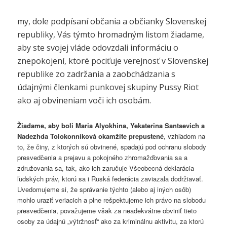
my, dole podpísaní občania a občianky Slovenskej
republiky, Vás týmto hromadným listom žiadame,
aby ste svojej vláde odovzdali informáciu o
znepokojení, ktoré pociťuje verejnosť v Slovenskej
republike zo zadržania a zaobchádzania s
údajnými členkami punkovej skupiny Pussy Riot
ako aj obvineniam voči ich osobám.
Žiadame, aby boli Maria Alyokhina, Yekaterina Santsevich a
Nadezhda Tolokonniková okamžite prepustené
, vzhľadom na
to, že činy, z ktorých sú obvinené, spadajú pod ochranu slobody
presvedčenia a prejavu a pokojného zhromažďovania sa a
združovania sa, tak, ako ich zaručuje Všeobecná deklarácia
ľudských práv, ktorú sa i Ruská federácia zaviazala dodržiavať.
Uvedomujeme si, že správanie týchto (alebo aj iných osôb)
mohlo uraziť veriacich a plne rešpektujeme ich právo na slobodu
presvedčenia, považujeme však za neadekvátne obviniť tieto
osoby za údajnú „výtržnosť“ ako za kriminálnu aktivitu, za ktorú