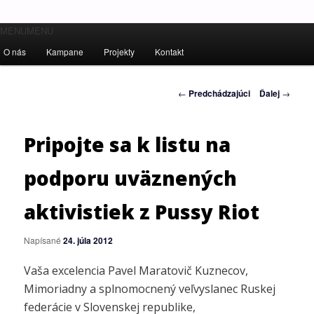
Hlavné
MENU
Ľudské práva pre všetkých!
MENU
Preskočiť
menu
O nás
Kampane
Projekty
Kontakt
na
Inštitút ľudských práv – Human
Navigácia
←
Predchádzajúci
Ďalej
→
primárny
Rights Institute
článkami
obsah
Pripojte sa k listu na
podporu uväznených
aktivistiek z Pussy Riot
Napísané
24. júla 2012
Vaša excelencia Pavel Maratovič Kuznecov,
Mimoriadny a splnomocnený veľvyslanec Ruskej
federácie v Slovenskej republike,