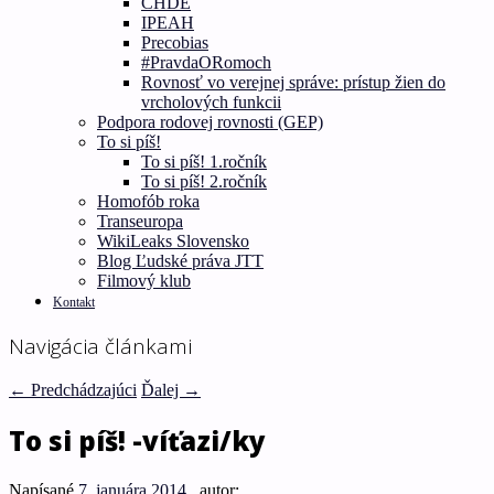
CHDE
IPEAH
Precobias
#PravdaORomoch
Rovnosť vo verejnej správe: prístup žien do
vrcholových funkcii
Podpora rodovej rovnosti (GEP)
To si píš!
To si píš! 1.ročník
To si píš! 2.ročník
Homofób roka
Transeuropa
WikiLeaks Slovensko
Blog Ľudské práva JTT
Filmový klub
Kontakt
Navigácia článkami
←
Predchádzajúci
Ďalej
→
To si píš! -víťazi/ky
Napísané
7. januára 2014
, autor: