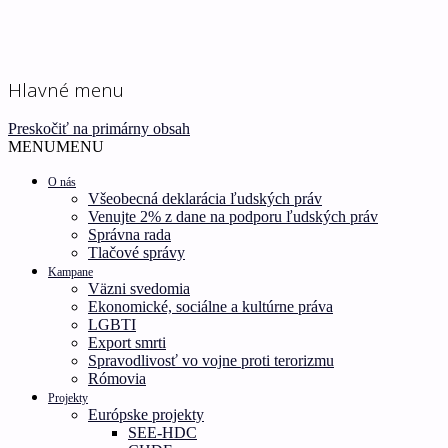
Ľudské práva pre všetkých!
Inštitút ľudských práv –
Hlavné menu
Human Rights Institute
Preskočiť na primárny obsah
MENU
MENU
O nás
Všeobecná deklarácia ľudských práv
Venujte 2% z dane na podporu ľudských práv
Správna rada
Tlačové správy
Kampane
Väzni svedomia
Ekonomické, sociálne a kultúrne práva
LGBTI
Export smrti
Spravodlivosť vo vojne proti terorizmu
Rómovia
Projekty
Európske projekty
SEE-HDC