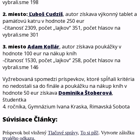
vybrali.sme 198
2. miesto:
Ľuboš Cudziš
, autor získava výkonný tablet a
pamäťovú katru v hodnote 250 eur
-čítanosť 2309, počet „lajkov“ 351, počet hlasov na
vybrali.sme 301
3. miesto
Adam Kollár
, autor získava poukážky v
hodnote 100 eur na nákup kníh
-čítanosť 1530, počet „lajkov“ 258, počet hlasov na
vybrali.sme 146
Vyžrebovaná spomedzi príspevkov, ktoré spĺňali kritéria
no nedostali sa do finále a poukážku na nákup kníh v
hodnote 50 eur získava
Dominika Štoberová
,
študentka
4. ročníka, Gymnázium Ivana Kraska, Rimavská Sobota
Súvisiace Články:
Príspevok bol vložený
Tlačové správy
,
To si píš!
. Vytvorte záložku
trvalého odkazu
.