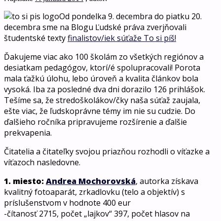
Od pondelka 9. decembra do piatku 20.
decembra sme na Blogu Ľudské práva zverjňovali
študentské texty
finalistov/iek súťaže To si píš!
Ďakujeme viac ako 100 školám zo všetkých regiónov a
desiatkam pedagógov, ktorí/é spolupracovali! Porota
mala ťažkú úlohu, lebo úroveň a kvalita článkov bola
vysoká. Iba za posledné dva dni dorazilo 126 prihlášok.
Tešíme sa, že stredoškolákov/čky naša súťaž zaujala,
ešte viac, že ľudskoprávne témy im nie su cudzie. Do
ďalšieho ročníka pripravujeme rozšírenie a ďalšie
prekvapenia.
Čitatelia a čitateľky svojou priazňou rozhodli o víťazke a
víťazoch nasledovne.
1. miesto:
Andrea Mochorovská
, autorka získava
kvalitný fotoaparát, zrkadlovku (telo a objektív) s
príslušenstvom v hodnote 400 eur
-čítanosť 2715, počet „lajkov“ 397, počet hlasov na