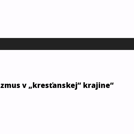
uman Rights Institute
zmus v „kresťanskej“ krajine“