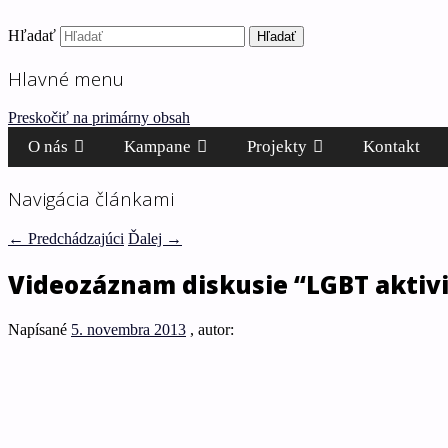
Hľadať
Ľudské práva pre všetkých!
Inštitút ľudských práv – H
Hlavné menu
Preskočiť na primárny obsah
O nás
Kampane
Projekty
Kontakt
Navigácia článkami
←
Predchádzajúci
Ďalej
→
Videozáznam diskusie “LGBT aktivi
Napísané
5. novembra 2013
, autor: