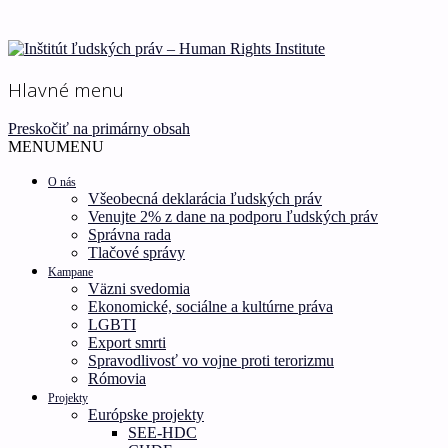
Ľudské práva pre všetkých!
Inštitút ľudských práv –
Hlavné menu
Human Rights Institute
Preskočiť na primárny obsah
MENU
MENU
O nás
Všeobecná deklarácia ľudských práv
Venujte 2% z dane na podporu ľudských práv
Správna rada
Tlačové správy
Kampane
Väzni svedomia
Ekonomické, sociálne a kultúrne práva
LGBTI
Export smrti
Spravodlivosť vo vojne proti terorizmu
Rómovia
Projekty
Európske projekty
SEE-HDC