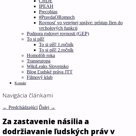
CHDE
IPEAH
Precobias
#PravdaORomoch
Rovnosť vo verejnej správe: prístup žien do
vrcholových funkcii
Podpora rodovej rovnosti (GEP)
To si píš!
To si píš! 1.ročník
To si píš! 2.ročník
Homofób roka
Transeuropa
WikiLeaks Slovensko
Blog Ľudské práva JTT
Filmový klub
Kontakt
Navigácia článkami
←
Predchádzajúci
Ďalej
→
Za zastavenie násilia a
dodržiavanie ľudských práv v