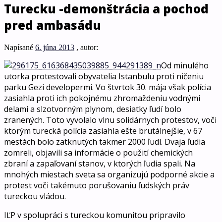
Turecku -demonštrácia a pochod
pred ambasádu
Napísané
6. júna 2013
, autor:
Od minulého
utorka protestovali obyvatelia Istanbulu proti ničeniu
parku Gezi developermi. Vo štvrtok 30. mája však polícia
zasiahla proti ich pokojnému zhromaždeniu vodnými
delami a slzotvorným plynom, desiatky ľudí bolo
zranených. Toto vyvolalo vlnu solidárnych protestov, voči
ktorým turecká polícia zasiahla ešte brutálnejšie, v 67
mestách bolo zatknutých takmer 2000 ľudí. Dvaja ľudia
zomreli, objavili sa informácie o použití chemických
zbraní a zapaľovaní stanov, v ktorých ľudia spali. Na
mnohých miestach sveta sa organizujú podporné akcie a
protest voči takémuto porušovaniu ľudských práv
tureckou vládou.
IĽP v spolupráci s tureckou komunitou pripravilo