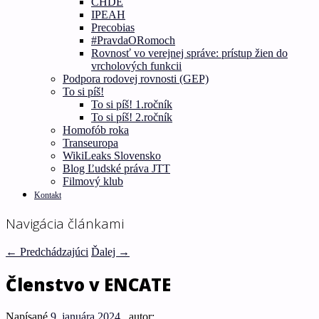
CHDE
IPEAH
Precobias
#PravdaORomoch
Rovnosť vo verejnej správe: prístup žien do
vrcholových funkcii
Podpora rodovej rovnosti (GEP)
To si píš!
To si píš! 1.ročník
To si píš! 2.ročník
Homofób roka
Transeuropa
WikiLeaks Slovensko
Blog Ľudské práva JTT
Filmový klub
Kontakt
Navigácia článkami
←
Predchádzajúci
Ďalej
→
Členstvo v ENCATE
Napísané
9. januára 2024
, autor: