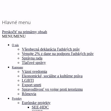
Ľudské práva pre všetkých!
Inštitút ľudských práv –
Hlavné menu
Human Rights Institute
Preskočiť na primárny obsah
MENU
MENU
O nás
Všeobecná deklarácia ľudských práv
Venujte 2% z dane na podporu ľudských práv
Správna rada
Tlačové správy
Kampane
Väzni svedomia
Ekonomické, sociálne a kultúrne práva
LGBTI
Export smrti
Spravodlivosť vo vojne proti terorizmu
Rómovia
Projekty
Európske projekty
SEE-HDC