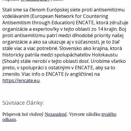
Stali sme sa členom Európskej siete proti antisemitizmu
vzdelávaním (European Network for Countering
Antisemitism through Education) ENCATE, ktorá združuje
organizácie a expertov/ky v tejto oblasti zo 14 krajín. Boj
proti antisemitizmu patrí medzi dlhodobé priority našej
organizácie a ako sa ukazuje aj v súčasnosti, je to žiaľ
stále viac a viac potrebné. Slovensko ako krajina, ktorá
historicky patrila medzi spolupáchateľov Holokaustu
(Shoah) stále nerobí v tejto oblasti dosť. Urobíme všetko
preto, v spolupráci s ostatnými v ENCATE, aby sa to
zmenilo. Viac info o ENCATE (v angličtine) na
https://encate.eu
.
Súvisiace články:
Príspevok bol vložený
Nezaradené
. Vytvorte záložku
trvalého
odkazu
.