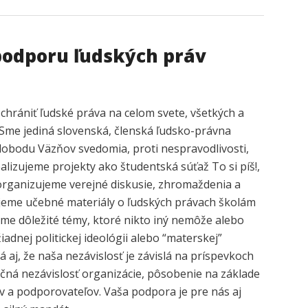
podporu ľudských práv
hrániť ľudské práva na celom svete, všetkých a
 Sme jediná slovenská, členská ľudsko-právna
slobodu Väzňov svedomia, proti nespravodlivosti,
ealizujeme projekty ako študentská súťaž To si píš!,
rganizujeme verejné diskusie, zhromaždenia a
ujeme učebné materiály o ľudských právach školám
e dôležité témy, ktoré nikto iný nemôže alebo
žiadnej politickej ideológii alebo “materskej”
 aj, že naša nezávislosť je závislá na príspevkoch
točná nezávislosť organizácie, pôsobenie na základe
 a podporovateľov. Vaša podpora je pre nás aj