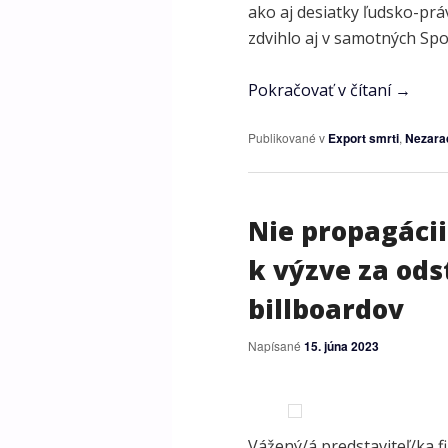
ako aj desiatky ľudsko-prá
zdvihlo aj v samotných Spo
Pokračovať v čítaní
→
Publikované v
Export smrti
,
Nezara
Nie propagácii
k výzve za od
billboardov
Napísané
15. júna 2023
Vážený/á predstaviteľ/ka f