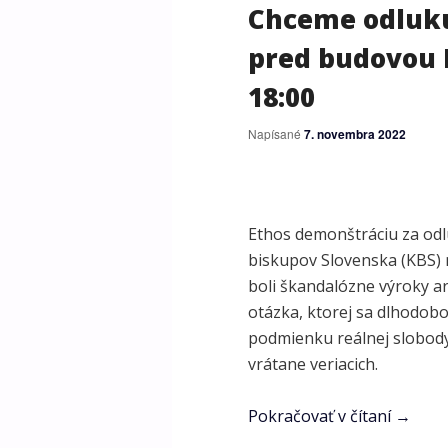
Chceme odluku
pred budovou K
18:00
Napísané
7. novembra 2022
Ethos demonštráciu za odl
biskupov Slovenska (KBS) 
boli škandalózne výroky ar
otázka, ktorej sa dlhodob
podmienku reálnej slobody 
vrátane veriacich.
Pokračovať v čítaní
→