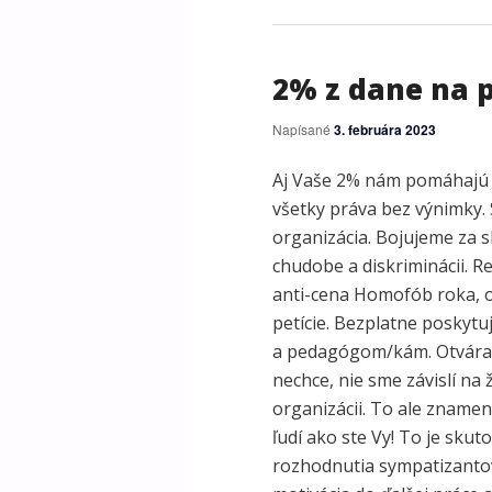
2% z dane na 
Napísané
3. februára 2023
Aj Vaše 2% nám pomáhajú c
všetky práva bez výnimky.
organizácia. Bojujeme za 
chudobe a diskriminácii. R
anti-cena Homofób roka, o
petície. Bezplatne poskyt
a pedagógom/kám. Otváram
nechce, nie sme závislí na 
organizácii. To ale znamená
ľudí ako ste Vy! To je sku
rozhodnutia sympatizantov