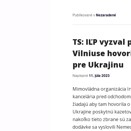
Publikované v
Nezaradené
TS: IĽP vyzval
Vilniuse hovor
pre Ukrajinu
Napísané
11. júla 2023
Mimovládna organizácia Inš
kancelária pred odchodom
žiadajú aby tam hovorila 
Ukrajine poskytnú kazetov
nakoľko tieto zbrane sú za
dodávke sa vyslovili Nemec