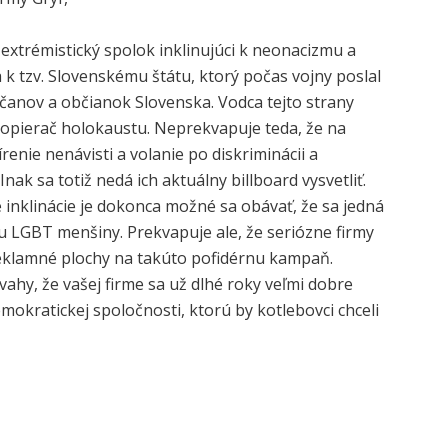
 extrémistický spolok inklinujúci k neonacizmu a
 k tzv. Slovenskému štátu, ktorý počas vojny poslal
bčanov a občianok Slovenska. Vodca tejto strany
opierač holokaustu. Neprekvapuje teda, že na
renie nenávisti a volanie po diskriminácii a
nak sa totiž nedá ich aktuálny billboard vysvetliť.
inklinácie je dokonca možné sa obávať, že sa jedná
ciu LGBT menšiny. Prekvapuje ale, že seriózne firmy
eklamné plochy na takúto pofidérnu kampaň.
hy, že vašej firme sa už dlhé roky veľmi dobre
emokratickej spoločnosti, ktorú by kotlebovci chceli