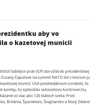
 prezidentku aby vo
ila o kazetovej municii
titút ľudskýcn práv (IĽP) doručila do prezidentskej
 Zuzany Čaputove na summit NATO list v ktorom ju
o kazetovej municii. USA prednedávnom oznámili, že
é bomby, čo spôsobilo celosvetovú kontroverziu,
kázané vo viac ako 120 štátoch sveta. Proti
ko, Británia, Španielsko, Švajčiarsko a Nový Zéland