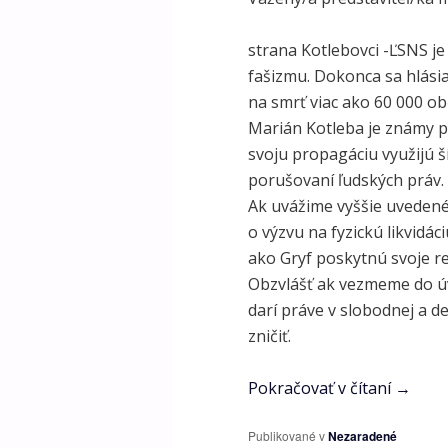
strana Kotlebovci -ĽSNS je
fašizmu. Dokonca sa hlásia
na smrť viac ako 60 000 o
Marián Kotleba je známy p
svoju propagáciu využijú ší
porušovaní ľudských práv. I
Ak uvážime vyššie uvedené 
o výzvu na fyzickú likvidá
ako Gryf poskytnú svoje r
Obzvlášť ak vezmeme do úva
darí práve v slobodnej a d
zničiť.
Pokračovať v čítaní
→
Publikované v
Nezaradené