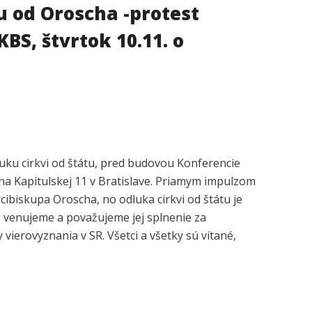
 od Oroscha -protest
BS, štvrtok 10.11. o
uku cirkvi od štátu, pred budovou Konferencie
na Kapitulskej 11 v Bratislave. Priamym impulzom
cibiskupa Oroscha, no odluka cirkvi od štátu je
o venujeme a považujeme jej splnenie za
vierovyznania v SR. Všetci a všetky sú vítané,