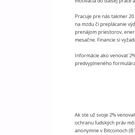
motivácia do ďalšej práce a
Pracuje pre nás takmer 20
na mzdu či preplácanie výd
prenájom priestorov, energ
mesačne. Financie si vyžadu
Informácie ako venovať 2%
predvyplneného formulár
Ak ste už svoje 2% venovali
ochranu ľudských práv môž
anonymne v Bitcoinoch (BT