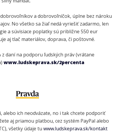
 silný mandát.
 dobrovoľníkov a dobrovoľníčok, úplne bez nároku
ajov. No všetko sa žiaľ nedá vyriešiť zadarmo, len
ie a súvisiace poplatky sú približne 550 eur
je aj tlač materiálov, doprava, či poštovné.
 z daní na podporu ľudských práv (vrátane
a)
www.ludskeprava.sk/2percenta
.
, alebo ich neodvázate, no i tak chcete podporiť
ete aj priamou platbou, cez systém PayPal alebo
C), všetky údaje tu
www.ludskeprava.sk/kontakt