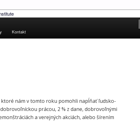
!
ských práv – Human Rights
ty
Kontakt
 ktoré nám v tomto roku pomohli napĺňať ľudsko-
u dobrovoľníckou prácou, 2 % z dane, dobrovoľnými
emonštráciách a verejných akciách, alebo šírením