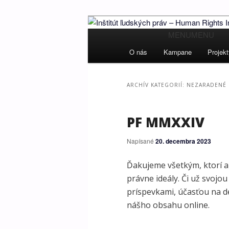
Ľudské práva pre všetkých
MENU
MENU
Hlavné
Preskočiť
Preskočiť
menu
Inštitút ľud
O nás
Kampane
Projek
na
na
Institute
ARCHÍV KATEGORIÍ:
NEZARADENÉ
primárny
sekundárny
obsah
obsah
PF MMXXIV
Napísané
20. decembra 2023
Ďakujeme všetkým, ktorí a
právne ideály. Či už svojo
príspevkami, účasťou na d
nášho obsahu online.