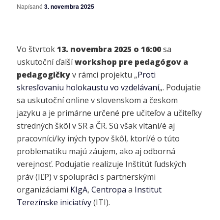
Napísané
3. novembra 2025
Vo štvrtok
13. novembra 2025 o 16:00
sa
uskutoční ďalší
workshop pre pedagógov a
pedagogičky
v rámci projektu „
Proti
skresľovaniu holokaustu vo vzdelávaní
„. Podujatie
sa uskutoční online v slovenskom a českom
jazyku a je primárne určené pre učiteľov a učiteľky
stredných škôl v SR a ČR. Sú však vítaní/é aj
pracovníci/ky iných typov škôl, ktorí/é o túto
problematiku majú záujem, ako aj odborná
verejnosť. Podujatie realizuje Inštitút ľudských
práv (IĽP) v spolupráci s partnerskými
organizáciami
KIgA
,
Centropa
a
Institut
Terezínske iniciatívy
(ITI).