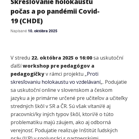
Skresľovanie holokaustu
počas a po pandémii Covid-
19 (CHDE)
Napísané
10. októbra 2025
V stredu
22. októbra 2025 o 16:00
sa uskutoční
ďalší
workshop pre pedagógov a
pedagogičky
v rámci projektu „
Proti
skresľovaniu holokaustu vo vzdelávaní
„. Podujatie
sa uskutoční online v slovenskom a českom
jazyku a je primárne určené pre učiteľov a učiteľky
stredných škôl v SR a ČR. Sú však vítaní/é aj
pracovníci/ky iných typov škôl, ktorí/é o túto
problematiku majú záujem, ako aj odborná
verejnosť. Podujatie realizuje Inštitút ľudských
práv (IĽP) v spolupráci s partnerskými