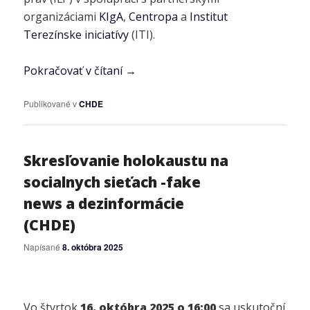
organizáciami
KIgA
,
Centropa
a
Institut
Terezínske iniciatívy
(ITI).
Pokračovať v čítaní
→
Publikované v
CHDE
Skresľovanie holokaustu na
socialnych sieťach -fake
news a dezinformácie
(CHDE)
Napísané
8. októbra 2025
Vo štvrtok
16. októbra 2025 o 16:00
sa uskutoční