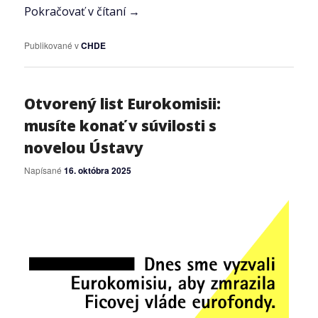
Pokračovať v čítaní
→
Publikované v
CHDE
Otvorený list Eurokomisii:
musíte konať v súvilosti s
novelou Ústavy
Napísané
16. októbra 2025