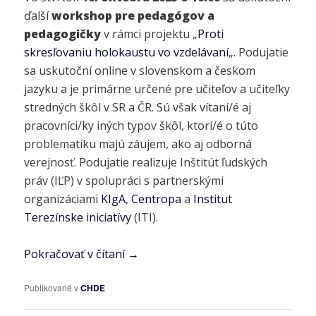
ďalší
workshop pre pedagógov a
pedagogičky
v rámci projektu „
Proti
skresľovaniu holokaustu vo vzdelávaní
„. Podujatie
sa uskutoční online v slovenskom a českom
jazyku a je primárne určené pre učiteľov a učiteľky
stredných škôl v SR a ČR. Sú však vítaní/é aj
pracovníci/ky iných typov škôl, ktorí/é o túto
problematiku majú záujem, ako aj odborná
verejnosť. Podujatie realizuje Inštitút ľudských
práv (IĽP) v spolupráci s partnerskými
organizáciami
KIgA
,
Centropa
a
Institut
Terezínske iniciatívy
(ITI).
Pokračovať v čítaní
→
Publikované v
CHDE