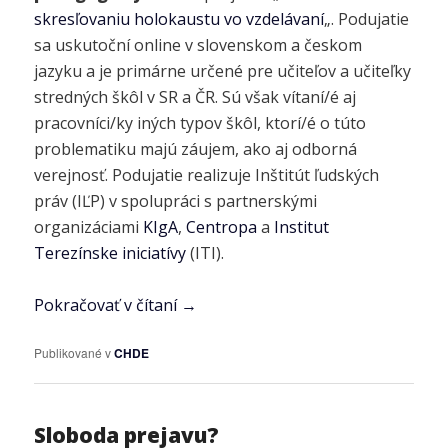
skresľovaniu holokaustu vo vzdelávaní
„. Podujatie
sa uskutoční online v slovenskom a českom
jazyku a je primárne určené pre učiteľov a učiteľky
stredných škôl v SR a ČR. Sú však vítaní/é aj
pracovníci/ky iných typov škôl, ktorí/é o túto
problematiku majú záujem, ako aj odborná
verejnosť. Podujatie realizuje Inštitút ľudských
práv (IĽP) v spolupráci s partnerskými
organizáciami
KIgA
,
Centropa
a
Institut
Terezínske iniciatívy
(ITI).
Pokračovať v čítaní
→
Publikované v
CHDE
Sloboda prejavu?