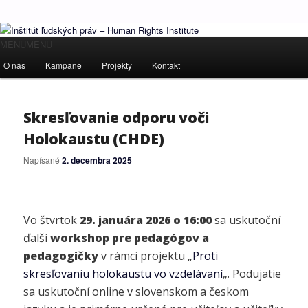
Ľudské práva pre všetkých!
Hlavné
MENU
MENU
Preskočiť
Preskočiť
menu
O nás
Kampane
Projekty
Kontakt
Inštitút ľudských práv – Human
na
na
Rights Institute
primárny
sekundárny
Skresľovanie odporu voči
Holokaustu (CHDE)
obsah
obsah
Napísané
2. decembra 2025
Vo štvrtok
29. januára 2026 o 16:00
sa uskutoční
ďalší
workshop pre pedagógov a
pedagogičky
v rámci projektu „
Proti
skresľovaniu holokaustu vo vzdelávaní
„. Podujatie
sa uskutoční online v slovenskom a českom