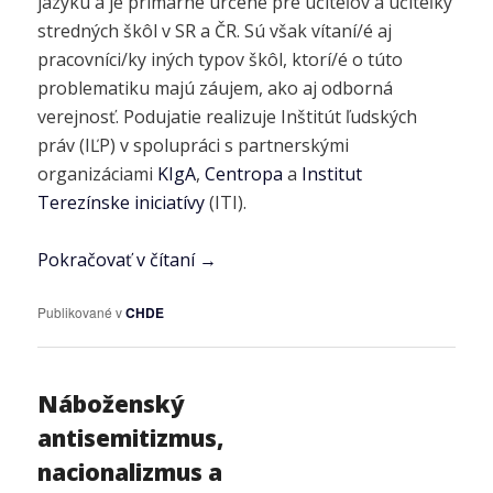
jazyku a je primárne určené pre učiteľov a učiteľky
stredných škôl v SR a ČR. Sú však vítaní/é aj
pracovníci/ky iných typov škôl, ktorí/é o túto
problematiku majú záujem, ako aj odborná
verejnosť. Podujatie realizuje Inštitút ľudských
práv (IĽP) v spolupráci s partnerskými
organizáciami
KIgA
,
Centropa
a
Institut
Terezínske iniciatívy
(ITI).
Pokračovať v čítaní
→
Publikované v
CHDE
Náboženský
antisemitizmus,
nacionalizmus a