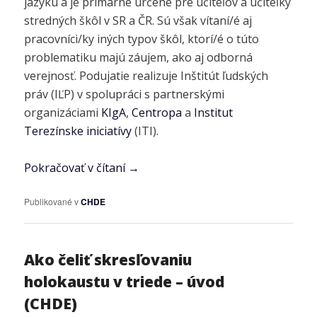
jazyku a je primárne určené pre učiteľov a učiteľky
stredných škôl v SR a ČR. Sú však vítaní/é aj
pracovníci/ky iných typov škôl, ktorí/é o túto
problematiku majú záujem, ako aj odborná
verejnosť. Podujatie realizuje Inštitút ľudských
práv (IĽP) v spolupráci s partnerskými
organizáciami
KIgA
,
Centropa
a
Institut
Terezínske iniciatívy
(ITI).
Pokračovať v čítaní
→
Publikované v
CHDE
Ako čeliť skresľovaniu
holokaustu v triede – úvod
(CHDE)