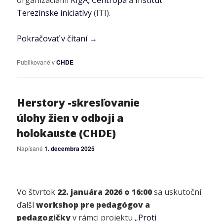
Terezínske iniciatívy
(ITI).
Pokračovať v čítaní
→
Publikované v
CHDE
Herstory -skresľovanie
úlohy žien v odboji a
holokauste (CHDE)
Napísané
1. decembra 2025
Vo štvrtok
22. januára 2026 o 16:00
sa uskutoční
ďalší
workshop pre pedagógov a
pedagogičky
v rámci projektu „
Proti