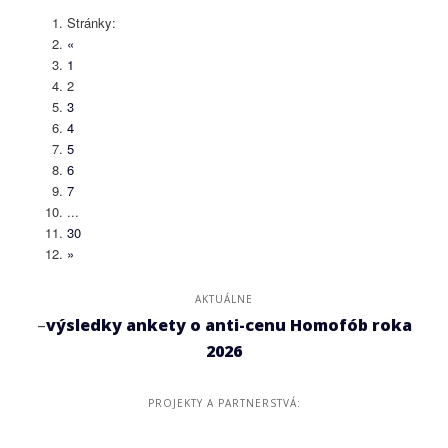
Stránky:
«
1
2
3
4
5
6
7
...
30
»
AKTUÁLNE
–
výsledky ankety o anti-cenu Homofób roka
2026
PROJEKTY A PARTNERSTVÁ: