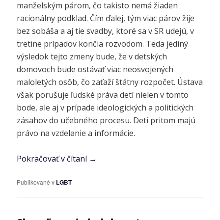
manželským párom, čo takisto nemá žiaden
racionálny podklad. Čím ďalej, tým viac párov žije
bez sobáša a aj tie svadby, ktoré sa v SR udejú, v
tretine prípadov končia rozvodom. Teda jediný
výsledok tejto zmeny bude, že v detských
domovoch bude ostávať viac neosvojených
maloletých osôb, čo zaťaží štátny rozpočet. Ústava
však porušuje ľudské práva detí nielen v tomto
bode, ale aj v prípade ideologických a politických
zásahov do učebného procesu. Deti pritom majú
právo na vzdelanie a informácie.
Pokračovať v čítaní
→
Publikované v
LGBT