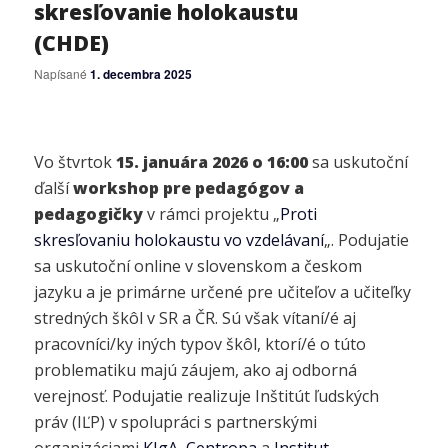
skresľovanie holokaustu
(CHDE)
Napísané
1. decembra 2025
Vo štvrtok
15. januára 2026 o 16:00
sa uskutoční
ďalší
workshop pre pedagógov a
pedagogičky
v rámci projektu „
Proti
skresľovaniu holokaustu vo vzdelávaní
„. Podujatie
sa uskutoční online v slovenskom a českom
jazyku a je primárne určené pre učiteľov a učiteľky
stredných škôl v SR a ČR. Sú však vítaní/é aj
pracovníci/ky iných typov škôl, ktorí/é o túto
problematiku majú záujem, ako aj odborná
verejnosť. Podujatie realizuje Inštitút ľudských
práv (IĽP) v spolupráci s partnerskými
organizáciami
KIgA
,
Centropa
a
Institut