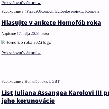
Pokračovať v čítaní
→
Publikované v
#PravdaORomoch
,
Európske projekty
,
Rómovia
Hlasujte v ankete Homofób roka
Napísané
17. mája 2023
, autor:
Pokračovať v čítaní
→
Publikované v
Homofób roka
,
LGBT
List Juliana Assangea Karolovi III pr
jeho korunovácie