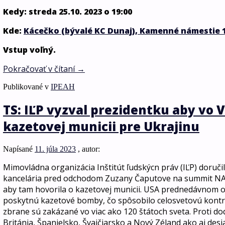
Kedy: streda 25.10. 2023 o 19:00
Kde:
Kácečko (bývalé KC Dunaj), Kamenné námestie 
Vstup voľný.
Pokračovať v čítaní
→
Publikované v
IPEAH
TS: IĽP vyzval prezidentku aby vo V
kazetovej municii pre Ukrajinu
Napísané
11. júla 2023
, autor:
Mimovládna organizácia Inštitút ľudskýcn práv (IĽP) doruči
kancelária pred odchodom Zuzany Čaputove na summit NATO
aby tam hovorila o kazetovej municii. USA prednedávnom oz
poskytnú kazetové bomby, čo spôsobilo celosvetovú kontro
zbrane sú zakázané vo viac ako 120 štátoch sveta. Proti do
Británia, Španielsko, Švajčiarsko a Nový Zéland ako aj des