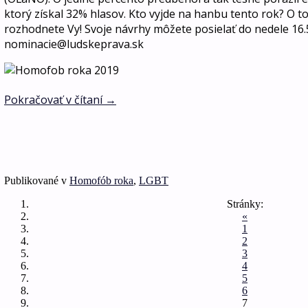
ktor
ý získal 32
% hlasov
. Kto vyjde na hanbu tento rok? O 
rozhodnete Vy! Svoje návrhy môžete posielať do nedele 16.
nominacie@ludskeprava.sk
Pokračovať v čítaní
→
Publikované v
Homofób roka
,
LGBT
Stránky:
«
1
2
3
4
5
6
7