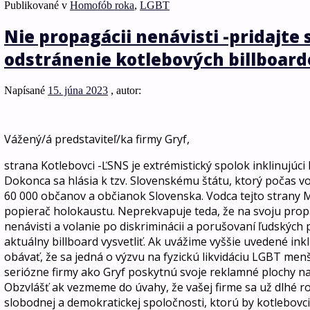
Publikované v
Homofób roka
,
LGBT
Nie propagácii nenávisti -pridajte 
odstránenie kotlebových billboard
Napísané
15. júna 2023
, autor:
Vážený/á predstaviteľ/ka firmy Gryf,
strana Kotlebovci -ĽSNS je extrémistický spolok inklinujúc
Dokonca sa hlásia k tzv. Slovenskému štátu, ktorý počas vo
60 000 občanov a občianok Slovenska. Vodca tejto strany 
popierač holokaustu. Neprekvapuje teda, že na svoju propa
nenávisti a volanie po diskriminácii a porušovaní ľudských p
aktuálny billboard vysvetliť. Ak uvážime vyššie uvedené in
obávať, že sa jedná o výzvu na fyzickú likvidáciu LGBT menš
seriózne firmy ako Gryf poskytnú svoje reklamné plochy n
Obzvlášť ak vezmeme do úvahy, že vašej firme sa už dlhé ro
slobodnej a demokratickej spoločnosti, ktorú by kotlebovci c