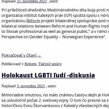
Napísané
25. novembra 2023
, autor:
Pri príležitosti dnešného Medzinárodného dňa boja proti n
organizácia Inštitút ľudských práv (IĽP) spúšťa spolu s nó
organizáciou
Reform
projekt bilaterálnej spolupráce pod
bilateral relations between Reform and Human Rights Inst
to Slovak professional as well as general public,“ a v rám
Perspective on Gender Equality – Norwegian Experience“.
Pokračovať v čítaní
→
Publikované v
Reform
,
Tlačové správy
Holokaust LGBTI ľudí -diskusia
Napísané
3. novembra 2023
, autor:
Mimoriadne smutnou, no málo známou časťou dejín je Hol
sa uskutočnil počas 2. svetovej vojny. O tom čo presne sa 
historičkou Evou Škorvankovou z Katedry všeobecných dejí