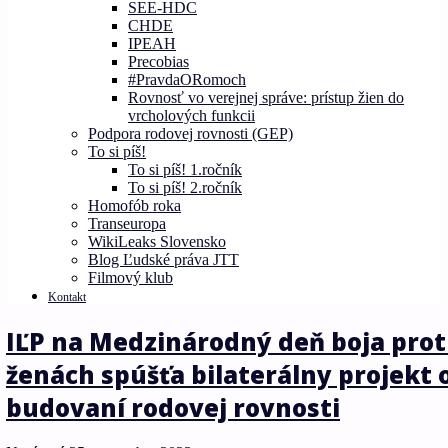
SEE-HDC
CHDE
IPEAH
Precobias
#PravdaORomoch
Rovnosť vo verejnej správe: prístup žien do
vrcholových funkcii
Podpora rodovej rovnosti (GEP)
To si píš!
To si píš! 1.ročník
To si píš! 2.ročník
Homofób roka
Transeuropa
WikiLeaks Slovensko
Blog Ľudské práva JTT
Filmový klub
Kontakt
IĽP na Medzinárodný deň boja proti
ženách spúšťa bilaterálny projekt 
budovaní rodovej rovnosti