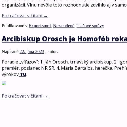
organizácii. Vlnu nevôle toto rozhodnutie zdvihlo aj v sam
Pokračovať v čítaní
→
Publikované v
Export smrti
,
Nezaradené
,
Tlačové správy
Arcibiskup Orosch je Homofób roka
Napísané
22. júna 2023
, autor:
Poradie „víťazov“: 1. Ján Orosch, trnavský arcibiskup, 2. Igor
premiér, poslanec NR SR, 4. Mária Bartalos, herečka. Prehľ
výrokov
TU
.
Pokračovať v čítaní
→