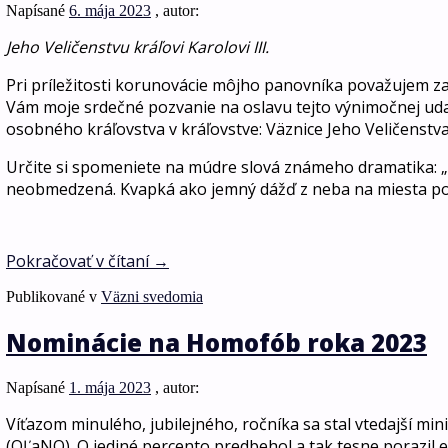
Napísané
6. mája 2023
, autor:
Jeho Veličenstvu kráľovi Karolovi III.
Pri príležitosti korunovácie môjho panovníka považujem 
Vám moje srdečné pozvanie na oslavu tejto výnimočnej ud
osobného kráľovstva v kráľovstve: Väznice Jeho Veličenstv
Určite si spomeniete na múdre slová známeho dramatika: „
neobmedzená. Kvapká ako jemný dážď z neba na miesta po
Pokračovať v čítaní
→
Publikované v
Väzni svedomia
Nominácie na Homofób roka 2023
Napísané
1. mája 2023
, autor:
Víťazom minulého, jubilejného, ročníka sa stal vtedajší mini
(OĽaNO). O jediné percento predbehol a tak tesne porazil 