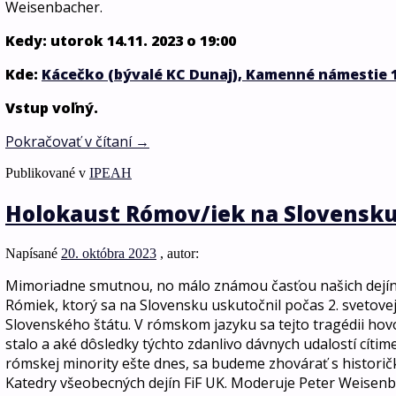
Weisenbacher.
Kedy: utorok 14.11. 2023 o 19:00
Kde:
Kácečko (bývalé KC Dunaj), Kamenné námestie 
Vstup voľný.
Pokračovať v čítaní
→
Publikované v
IPEAH
Holokaust Rómov/iek na Slovensku
Napísané
20. októbra 2023
, autor:
Mimoriadne smutnou, no málo známou časťou našich dejín
Rómiek, ktorý sa na Slovensku uskutočnil počas 2. svetovej 
Slovenského štátu. V rómskom jazyku sa tejto tragédii hov
stalo a aké dôsledky týchto zdanlivo dávnych udalostí cítime
rómskej minority ešte dnes, sa budeme zhovárať s histor
Katedry všeobecných dejín FiF UK. Moderuje Peter Weisenb