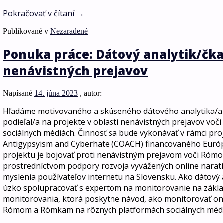
Pokračovať v čítaní
→
Publikované v
Nezaradené
Ponuka práce: Dátový analytik/čk
nenávistných prejavov
Napísané
14. júna 2023
, autor:
Hľadáme motivovaného a skúseného dátového analytika/ana
podieľal/a na projekte v oblasti nenávistných prejavov v
sociálnych médiách. Činnosť sa bude vykonávať v rámci pr
Antigypsyism and Cyberhate (COACH) financovaného Euró
projektu je bojovať proti nenávistným prejavom voči Ró
prostredníctvom podpory rozvoja vyvážených online naratí
myslenia používateľov internetu na Slovensku. Ako dátový 
úzko spolupracovať s expertom na monitorovanie na zákl
monitorovania, ktorá poskytne návod, ako monitorovať onl
Rómom a Rómkam na rôznych platformách sociálnych médií