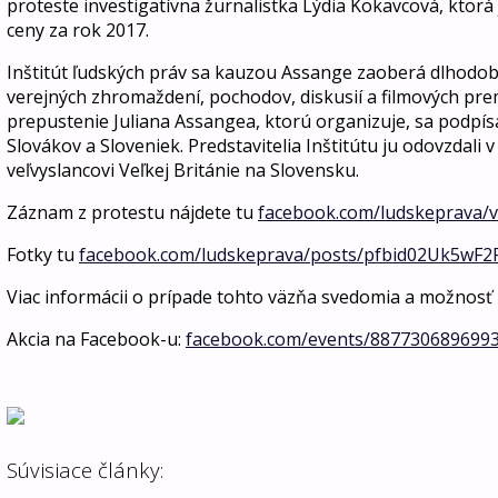
proteste investigatívna žurnalistka Lýdia Kokavcová, ktorá
ceny za rok 2017.
Inštitút ľudských práv sa kauzou Assange zaoberá dlhodob
verejných zhromaždení, pochodov, diskusií a filmových prem
prepustenie Juliana Assangea, ktorú organizuje, sa podpísa
Slovákov a Sloveniek. Predstavitelia Inštitútu ju odovzdali
veľvyslancovi Veľkej Británie na Slovensku.
Záznam z protestu nájdete tu
facebook.com/ludskeprava/
Fotky tu
facebook.com/ludskeprava/posts/pfbid02Uk5wF2
Viac informácii o prípade tohto väzňa svedomia a možnosť 
Akcia na Facebook-u:
facebook.com/events/887730689699
.
Súvisiace články: