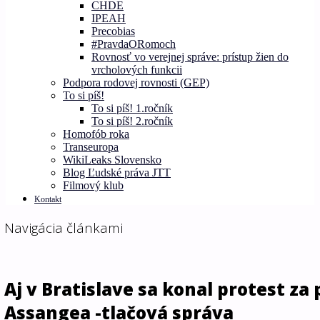
CHDE
IPEAH
Precobias
#PravdaORomoch
Rovnosť vo verejnej správe: prístup žien do
vrcholových funkcii
Podpora rodovej rovnosti (GEP)
To si píš!
To si píš! 1.ročník
To si píš! 2.ročník
Homofób roka
Transeuropa
WikiLeaks Slovensko
Blog Ľudské práva JTT
Filmový klub
Kontakt
Navigácia článkami
Aj v Bratislave sa konal protest za
Assangea -tlačová správa