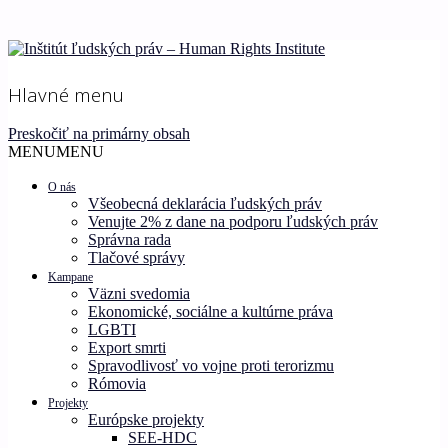
Ľudské práva pre všetkých!
Inštitút ľudských práv –
Hlavné menu
Human Rights Institute
Preskočiť na primárny obsah
MENU
MENU
O nás
Všeobecná deklarácia ľudských práv
Venujte 2% z dane na podporu ľudských práv
Správna rada
Tlačové správy
Kampane
Väzni svedomia
Ekonomické, sociálne a kultúrne práva
LGBTI
Export smrti
Spravodlivosť vo vojne proti terorizmu
Rómovia
Projekty
Európske projekty
SEE-HDC