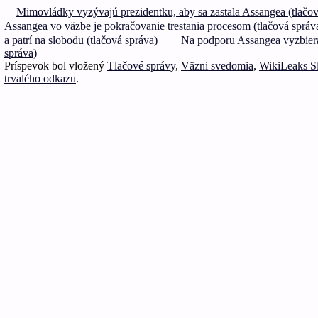
Mimovládky vyzývajú prezidentku, aby sa zastala Assangea (tlačov
Assangea vo väzbe je pokračovanie trestania procesom (tlačová správ
a patrí na slobodu (tlačová správa)
Na podporu Assangea vyzbieral
správa)
Príspevok bol vložený
Tlačové správy
,
Väzni svedomia
,
WikiLeaks S
trvalého odkazu
.