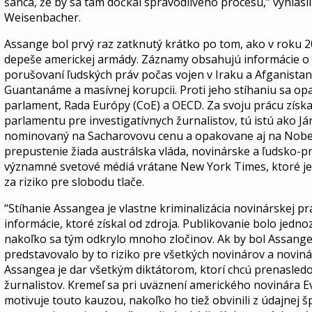
šanca, že by sa tam dočkal spravodlivého procesu,” vyhlásil 
Weisenbacher.
Assange bol prvý raz zatknutý krátko po tom, ako v roku 2
depeše americkej armády. Záznamy obsahujú informácie o 
porušovaní ľudských práv počas vojen v Iraku a Afganistan
Guantanáme a masívnej korupcii. Proti jeho stíhaniu sa op
parlament, Rada Európy (CoE) a OECD. Za svoju prácu získ
parlamentu pre investigatívnych žurnalistov, tú istú ako Já
nominovaný na Sacharovovu cenu a opakovane aj na Nobel
prepustenie žiada austrálska vláda, novinárske a ľudsko-pr
významné svetové médiá vrátane New York Times, ktoré je
za riziko pre slobodu tlače.
“Stíhanie Assangea je vlastne kriminalizácia novinárskej pr
informácie, ktoré získal od zdroja. Publikovanie bolo jed
nakoľko sa tým odkrylo mnoho zločinov. Ak by bol Assang
predstavovalo by to riziko pre všetkých novinárov a novin
Assangea je dar všetkým diktátorom, ktorí chcú prenasle
žurnalistov. Kremeľ sa pri uväznení amerického novinára 
motivuje touto kauzou, nakoľko ho tiež obvinili z údajnej 