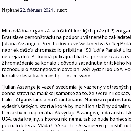
Napísané
22. februára 2024
, autor:
Mimovládna organizácia Inštitút ľudských práv (IĽP) zorgan
Bratislave demonštráciu na podporu väzneného zakladateľ
Juliana Assangea. Pred budovou veľvyslanectva Veľkej Britá
napriek dažďu zhromaždilo približne 150 ľudí a Panská uli
neprejazdná. Prítomná policajná hliadka presmerovávala vozi
Zhromaždenie sa konalo z dôvodu zasadnutia britského Na
rozhoduje o Assangeovom odvolaní voči vydaní do USA. P
konali v desiatkach miest po celom svete.
“Julian Assange je väzeň svedomia, je väznený v otrasných
denne strávi na maličkej samotke za to, že zverejnil dôkazy
Iraku, Afganistane a na Guantáname. Namiesto potrestania
vydesiť všetkých, ktorí a ktoré by mohli ich zločiny odhaliť 
tom aktívne napomáha. Ak vydajú Assangea, teda austráls
USA, teda krajiny, s ktorou nič nemá, tak to bude koniec sl
poznali doteraz. Vláda USA sa chce Assangeovi pomstiť, neta