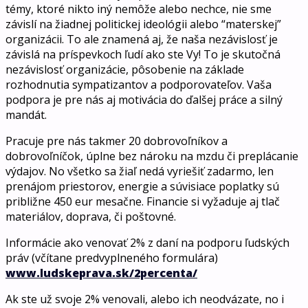
témy, ktoré nikto iný nemôže alebo nechce, nie sme
závislí na žiadnej politickej ideológii alebo “materskej”
organizácii. To ale znamená aj, že naša nezávislosť je
závislá na príspevkoch ľudí ako ste Vy! To je skutočná
nezávislosť organizácie, pôsobenie na základe
rozhodnutia sympatizantov a podporovateľov. Vaša
podpora je pre nás aj motivácia do ďalšej práce a silný
mandát.
Pracuje pre nás takmer 20 dobrovoľníkov a
dobrovoľníčok, úplne bez nároku na mzdu či preplácanie
výdajov. No všetko sa žiaľ nedá vyriešiť zadarmo, len
prenájom priestorov, energie a súvisiace poplatky sú
približne 450 eur mesačne. Financie si vyžaduje aj tlač
materiálov, doprava, či poštovné.
Informácie ako venovať 2% z daní na podporu ľudských
práv (včítane predvyplneného formulára)
www.ludskeprava.sk/2percenta/
Ak ste už svoje 2% venovali, alebo ich neodvázate, no i