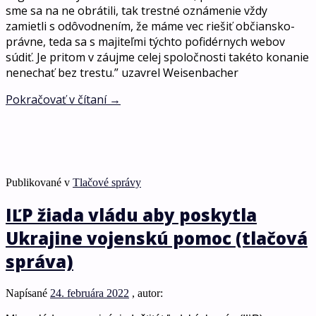
sme sa na ne obrátili, tak trestné oznámenie vždy
zamietli s odôvodnením, že máme vec riešiť občiansko-
právne, teda sa s majiteľmi týchto pofidérnych webov
súdiť. Je pritom v záujme celej spoločnosti takéto konanie
nenechať bez trestu.” uzavrel Weisenbacher
Pokračovať v čítaní
→
Publikované v
Tlačové správy
IĽP žiada vládu aby poskytla
Ukrajine vojenskú pomoc (tlačová
správa)
Napísané
24. februára 2022
, autor: