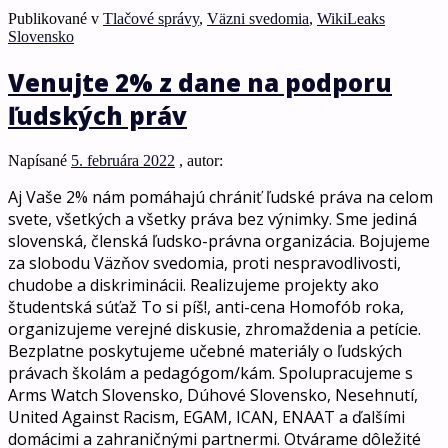
Publikované v
Tlačové správy
,
Väzni svedomia
,
WikiLeaks
Slovensko
Venujte 2% z dane na podporu
ľudských práv
Napísané
5. februára 2022
, autor:
Aj Vaše 2% nám pomáhajú chrániť ľudské práva na celom
svete, všetkých a všetky práva bez výnimky. Sme jediná
slovenská, členská ľudsko-právna organizácia. Bojujeme
za slobodu Väzňov svedomia, proti nespravodlivosti,
chudobe a diskriminácii. Realizujeme projekty ako
študentská súťaž To si píš!, anti-cena Homofób roka,
organizujeme verejné diskusie, zhromaždenia a petície.
Bezplatne poskytujeme učebné materiály o ľudských
právach školám a pedagógom/kám. Spolupracujeme s
Arms Watch Slovensko, Dúhové Slovensko, Nesehnutí,
United Against Racism, EGAM, ICAN, ENAAT a ďalšími
domácimi a zahraničnými partnermi. Otvárame dôležité