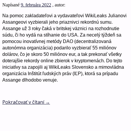
Napísané
9. februára 2022
, autor:
Na pomoc zakladateľovi a vydavateľovi WikiLeaks Julianovi
Assangeovi vyzbierali jeho priaznivci rekordnú sumu.
Assange už 3 roky čaká v britskej väznici na rozhodnutie
súdu, či ho vydá na stíhanie do USA. Za necelý týždeň sa
pomocou inovatívnej metódy DAO (decentralizovaná
autonómna organizácia) podarilo vyzbierať 55 miliónov
dolárov, čo je skoro 50 miliónov eur, a tak prekonať všetky
doterajšie rekordy online zbierok v kryptomenách. Do tejto
iniciatívy sa zapojili aj WikiLeaks Slovensko a mimovládna
organizácia Inštitút ľudských práv (IĽP), ktorá sa prípadu
Assange dlhodobo venuje.
Pokračovať v čítaní
→