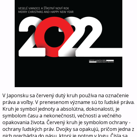
V Japonsku sa červený dutý kruh používa na označenie
práva a voľby. V prenesenom význame sú to ľudské práva.
Kruh je symbol jednoty a absolútna, dokonalosti, je
symbolom času a nekonečnosti, večnosti a večného
opakovania života. Červený kruh je symbolom ochrany -
ochrany ľudských práv. Dvojky sa opakujú, pričom jedna z
nich prechádza do pásu, ktorý je potom v logu. Čísla sa