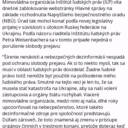
Mimovládna organizácia Inštitút ľudských práv (IĽP) víta
dnešné zablokovanie webstránky Hlavné správy na
základe rozhodnutia Najvyššieho bezpečnostného úradu
(NBÚ). Úrad tak mohol konať podľa novej legislatívy
prijatej v súvislosti s útokom Ruskej federácie na
Ukrajinu. Podľa názoru riaditeľa Inštitútu ľudských práv
Petra Weisenbachera sa v tomto prípade nejedná o
porušenie slobody prejavu:
“Šírenie nenávisti a nebezpečných dezinformácii nespadá
pod ochranu slobody prejavu. Ak si to niekto myslí, tak sa
musí v oblasti ľudských práv dovzdelať. Žiadne ľudské
právo totiž nemôže byť použité na poškodenie iného
ľudského práva. Smutné na tejto veci je len to, že sa
musela stať katastrofa na Ukrajine, aby sa naši volení
zástupcovia a orgány štátu rozhýbali. Viaceré
mimovládne organizácie, medzi nimi aj naša, dlhé roky
upozorňovali na nebezpečenstvo, ktoré takéto
dezinformačné zdroje pre spoločnosť predstavujú.
Dúfam zároveň, že toto znamená aj zmenu v prístupe
orgánov činných v trestnom konaní, pretože doteraz keď