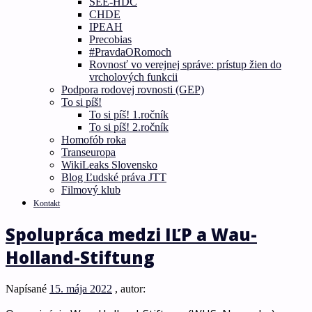
SEE-HDC
CHDE
IPEAH
Precobias
#PravdaORomoch
Rovnosť vo verejnej správe: prístup žien do
vrcholových funkcii
Podpora rodovej rovnosti (GEP)
To si píš!
To si píš! 1.ročník
To si píš! 2.ročník
Homofób roka
Transeuropa
WikiLeaks Slovensko
Blog Ľudské práva JTT
Filmový klub
Kontakt
Spolupráca medzi IĽP a Wau-
Holland-Stiftung
Napísané
15. mája 2022
, autor: