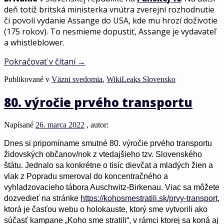
deň totiž britská ministerka vnútra zverejní rozhodnutie
či povolí vydanie Assange do USA, kde mu hrozí doživotie
(175 rokov). To nesmieme dopustiť, Assange je vydavateľ
a whistleblower.
Pokračovať v čítaní
→
Publikované v
Väzni svedomia
,
WikiLeaks Slovensko
80. výročie prvého transportu
Napísané
26. marca 2022
, autor:
Dnes si pripomíname smutné 80. výročie prvého transportu
židovských občanov/nok z vtedajšieho tzv. Slovenského
štátu. Jednalo sa konkrétne o tisíc dievčat a mladých žien a
vlak z Popradu smeroval do koncentračného a
vyhladzovacieho tábora Auschwitz-Birkenau. Viac sa môžete
dozvedieť na stránke
https://kohosmestratili.sk/prvy-transport
,
ktorá je časťou webu o holokauste, ktorý sme vytvorili ako
súčasť kampane „Koho sme stratili“, v rámci ktorej sa koná aj