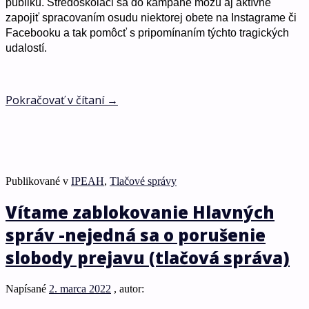
publiku. Stredoškoláci sa do kampane môžu aj aktívne
zapojiť spracovaním osudu niektorej obete na Instagrame či
Facebooku a tak pomôcť s pripomínaním týchto tragických
udalostí.
Pokračovať v čítaní
→
Publikované v
IPEAH
,
Tlačové správy
Vítame zablokovanie Hlavných
správ -nejedná sa o porušenie
slobody prejavu (tlačová správa)
Napísané
2. marca 2022
, autor: