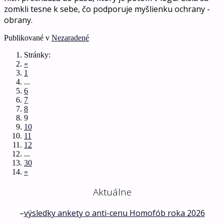
zomkli tesne k sebe, čo podporuje myšlienku ochrany -
obrany.
Publikované v
Nezaradené
Stránky:
«
1
...
6
7
8
9
10
11
12
...
30
»
Aktuálne
–
výsledky ankety o anti-cenu Homofób roka 2026