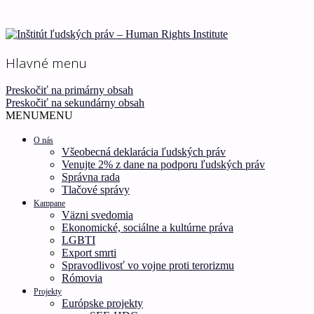
Ľudské práva pre všetkých!
Inštitút ľudských práv –
Hlavné menu
Human Rights Institute
Preskočiť na primárny obsah
Preskočiť na sekundárny obsah
MENU
MENU
O nás
Všeobecná deklarácia ľudských práv
Venujte 2% z dane na podporu ľudských práv
Správna rada
Tlačové správy
Kampane
Väzni svedomia
Ekonomické, sociálne a kultúrne práva
LGBTI
Export smrti
Spravodlivosť vo vojne proti terorizmu
Rómovia
Projekty
Európske projekty