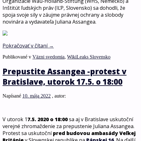
Organizácie Wau-Holland-Stiftung (WHS, Nemecko) a
Inštitút ľudských práv (IĽP, Slovensko) sa dohodli, že
spoja svoje sily v záujme právnej ochrany a slobody
novinára a vydavateľa Juliana Assangea.
Pokračovať v čítaní
→
Publikované v
Väzni svedomia
,
WikiLeaks Slovensko
Prepustite Assangea -protest v
Bratislave, utorok 17.5. o 18:00
Napísané
10. mája 2022
, autor:
V utorok 1
7.5. 2020 o 18:00
sa aj v Bratislave uskutoční
verejné zhromaždenie za prepustenie Juliana Assangea.
Protest sa uskutoční
pred budovou ambasády Veľkej
Británie
v Slovenskej republike na
Pánskej 16
. Na ďalší