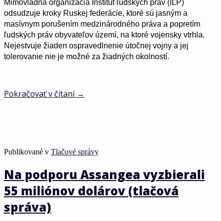
Mimovládna organizácia Inštitút ľudských práv (IĽP)
odsudzuje kroky Ruskej federácie, ktoré sú jasným a
masívnym porušením medzinárodného práva a popretím
ľudských práv obyvateľov území, na ktoré vojensky vtrhla.
Nejestvuje žiaden ospravedlnenie útočnej vojny a jej
tolerovanie nie je možné za žiadných okolností.
Pokračovať v čítaní
→
Publikované v
Tlačové správy
Na podporu Assangea vyzbierali
55 miliónov dolárov (tlačová
správa)